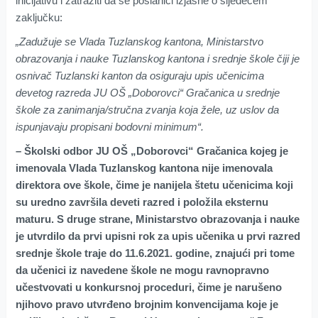
inicijativu i zatražiti da se poslanici izjasne o sljedećem
zaključku:
„Zadužuje se Vlada Tuzlanskog kantona, Ministarstvo
obrazovanja i nauke Tuzlanskog kantona i srednje škole čiji je
osnivač Tuzlanski kanton da osiguraju upis učenicima
devetog razreda JU OŠ „Doborovci“ Gračanica u srednje
škole za zanimanja/stručna zvanja koja žele, uz uslov da
ispunjavaju propisani bodovni minimum“.
– Školski odbor JU OŠ „Doborovci“ Gračanica kojeg je
imenovala Vlada Tuzlanskog kantona nije imenovala
direktora ove škole, čime je nanijela štetu učenicima koji
su uredno završila deveti razred i položila eksternu
maturu. S druge strane, Ministarstvo obrazovanja i nauke
je utvrdilo da prvi upisni rok za upis učenika u prvi razred
srednje škole traje do 11.6.2021. godine, znajući pri tome
da učenici iz navedene škole ne mogu ravnopravno
učestvovati u konkursnoj proceduri, čime je narušeno
njihovo pravo utvrđeno brojnim konvencijama koje je