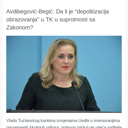
Avdibegović-Begić: Da li je “depolitizacija
obrazovanja” u TK u suprotnosti sa
Zakonom?
Vlada Tuzlanskog kantona izmjenama Uedbi o imenovanjima
privremenih školskih odbora, potpuno isključuje vijeća roditelja