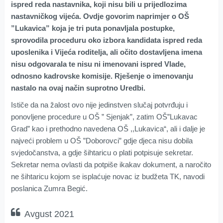
ispred reda nastavnika, koji nisu bili u prijedlozima
nastavničkog vijeća. Ovdje govorim naprimjer o OŠ
”Lukavica” koja je tri puta ponavljala postupke,
sprovodila proceduru oko izbora kandidata ispred reda
uposlenika i Vijeća roditelja, ali očito dostavljena imena
nisu odgovarala te nisu ni imenovani ispred Vlade,
odnosno kadrovske komisije. Rješenje o imenovanju
nastalo na ovaj način suprotno Uredbi.
Ističe da na žalost ovo nije jedinstven slučaj potvrđuju i
ponovljene procedure u OŠ ” Sjenjak”, zatim OŠ”Lukavac
Grad” kao i prethodno navedena OŠ ,,Lukavica“, ali i dalje je
najveći problem u OŠ ”Doborovci” gdje djeca nisu dobila
svjedočanstva, a gdje šihtaricu o plati potpisuje sekretar.
Sekretar nema ovlasti da potpiše ikakav dokument, a naročito
ne šihtaricu kojom se isplaćuje novac iz budžeta TK, navodi
poslanica Zumra Begić.
Avgust 2021