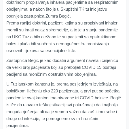
doktrinom propisivanja inhalera pacijentima sa respiratornim
oboljenjima, a nakon što je u Skupštini TK tu inicijativu
podnijela zastupnica Zumra Begić.
Prema ranijoj doktrini, pacijenti kojima su propisivani inhaleri
morali su imati nalaz spirometrije, a to je u stanju pandemije
na UKC Tuzla bilo otežano te su pacijenti sa opstruktivnom
bolesti pluća bili suočeni s nemogućnosću propisivanja
osnovnih lijekova sa esencijalne liste.
Zastupnica Begić je kao dodatni argument navela i činjenicu
da veliki broj pacijenata koji su preboljeli COVID 19 postaju
pacijenti sa hroničnim opstruktivnim oboljenjima.
U Tuzlanskom kantonu je, prema posljednjem izvještaju, na
bolničkom liječenju oko 220 pacijenata, a prvi put od početka
pandemije ovaj kanton ima otvorene tri COVID bolnice. Begić
ističe da u ovako teškoj situaciji svi pokušavaju dati najbolja
moguća rješenja, ali da je veoma važno da zaštitimo sebe i
druge od infekcije, te pomognemo svim hroničnim
pacijentima.