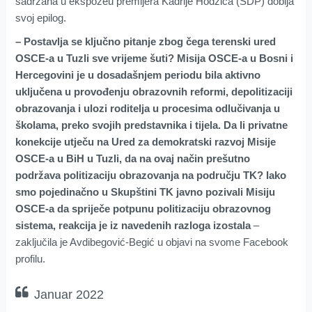
sadržana u ekspozeu premijera Kadrije Hodžića (SDP) dobija
svoj epilog.
– Postavlja se ključno pitanje zbog čega terenski ured
OSCE-a u Tuzli sve vrijeme šuti? Misija OSCE-a u Bosni i
Hercegovini je u dosadašnjem periodu bila aktivno
uključena u provođenju obrazovnih reformi, depolitizaciji
obrazovanja i ulozi roditelja u procesima odlučivanja u
školama, preko svojih predstavnika i tijela. Da li privatne
konekcije utječu na Ured za demokratski razvoj Misije
OSCE-a u BiH u Tuzli, da na ovaj način prešutno
podržava politizaciju obrazovanja na području TK? Iako
smo pojedinačno u Skupštini TK javno pozivali Misiju
OSCE-a da spriječe potpunu politizaciju obrazovnog
sistema, reakcija je iz navedenih razloga izostala
–
zaključila je Avdibegović-Begić u objavi na svome Facebook
profilu.
Januar 2022