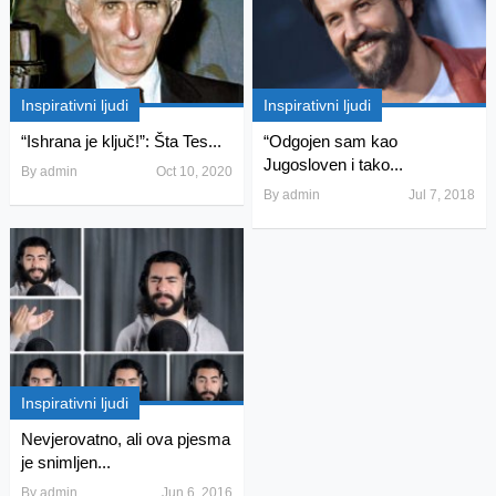
Inspirativni ljudi
Inspirativni ljudi
“Ishrana je ključ!”: Šta Tes...
“Odgojen sam kao
Jugosloven i tako...
By
admin
Oct 10, 2020
By
admin
Jul 7, 2018
Inspirativni ljudi
Nevjerovatno, ali ova pjesma
je snimljen...
By
admin
Jun 6, 2016