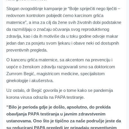
Slogan ovogodišnje kampanje je “Bolje spriječiti nego liječiti –
redovnom kontrolom pobijedit ćemo karcinom grlića
maternice”, a ima za cilj da žene svih životnih dobi podstakne
da razmišljaju o značaju očuvanja svog reproduktivnog
zdravlja, kao i da ih motiviše da u toku godine odvoje makar
jedan dan za posjetu svom ljekaru i obave neki od dostupnih
preventivnih pregleda.
O kanceru grlića maternice, sa akcentom na prevenciju i
uopće o ženskom zdravlju razgovarali smo sa doktoricom
Zumrom Begić, magistricom medicine, specijalistom
ginekologije i akušerstva.
Uz ostalo, dr Begić govorila je o tome kako se pandemija
korona virusa odrazila na PAPA testiranje.
“Bilo je perioda gdje je došlo, apsolutno, do prekida
obavljanja PAPA testiranja u javnim zdravstvenim
ustanovama. Ono što je tipično za naše područje jeste da
su reducirani PAPA pregledi jer pripadaju preventivnim