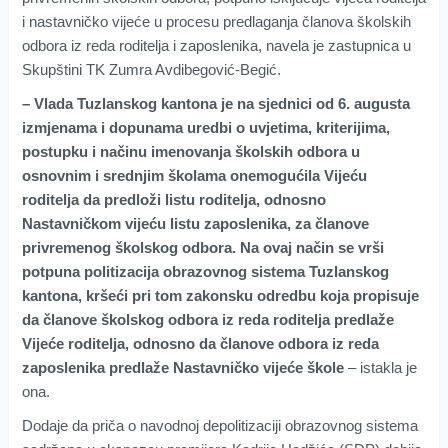
i nastavničko vijeće u procesu predlaganja članova školskih
odbora iz reda roditelja i zaposlenika, navela je zastupnica u
Skupštini TK Zumra Avdibegović-Begić.
– Vlada Tuzlanskog kantona je na sjednici od 6. augusta
izmjenama i dopunama uredbi o uvjetima, kriterijima,
postupku i načinu imenovanja školskih odbora u
osnovnim i srednjim školama onemogućila Vijeću
roditelja da predloži listu roditelja, odnosno
Nastavničkom vijeću listu zaposlenika, za članove
privremenog školskog odbora. Na ovaj način se vrši
potpuna politizacija obrazovnog sistema Tuzlanskog
kantona, kršeći pri tom zakonsku odredbu koja propisuje
da članove školskog odbora iz reda roditelja predlaže
Vijeće roditelja, odnosno da članove odbora iz reda
zaposlenika predlaže Nastavničko vijeće škole
– istakla je
ona.
Dodaje da priča o navodnoj depolitizaciji obrazovnog sistema