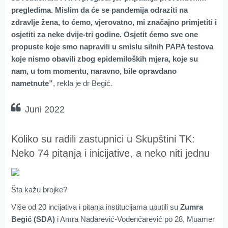
pregledima. Mislim da će se pandemija odraziti na
zdravlje žena, to ćemo, vjerovatno, mi značajno primjetiti i
osjetiti za neke dvije-tri godine. Osjetit ćemo sve one
propuste koje smo napravili u smislu silnih PAPA testova
koje nismo obavili zbog epidemiloških mjera, koje su
nam, u tom momentu, naravno, bile opravdano
nametnute”
, rekla je dr Begić.
Juni 2022
Koliko su radili zastupnici u Skupštini TK:
Neko 74 pitanja i inicijative, a neko niti jednu
Šta kažu brojke?
Više od 20 incijativa i pitanja institucijama uputili su
Zumra
Begić (SDA)
i Amra Nadarević-Vodenčarević po 28, Muamer