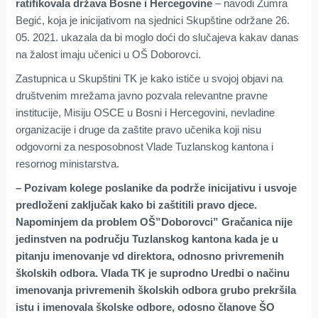
ratifikovala država Bosne i Hercegovine
– navodi Zumra
Begić, koja je inicijativom na sjednici Skupštine održane 26.
05. 2021. ukazala da bi moglo doći do slučajeva kakav danas
na žalost imaju učenici u OŠ Doborovci.
Zastupnica u Skupštini TK je kako ističe u svojoj objavi na
društvenim mrežama javno pozvala relevantne pravne
institucije, Misiju OSCE u Bosni i Hercegovini, nevladine
organizacije i druge da zaštite pravo učenika koji nisu
odgovorni za nesposobnost Vlade Tuzlanskog kantona i
resornog ministarstva.
– Pozivam kolege poslanike da podrže inicijativu i usvoje
predloženi zaključak kako bi zaštitili pravo djece.
Napominjem da problem OŠ”Doborovci” Gračanica nije
jedinstven na području Tuzlanskog kantona kada je u
pitanju imenovanje vd direktora, odnosno privremenih
školskih odbora. Vlada TK je suprodno Uredbi o načinu
imenovanja privremenih školskih odbora grubo prekršila
istu i imenovala školske odbore, odosno članove ŠO