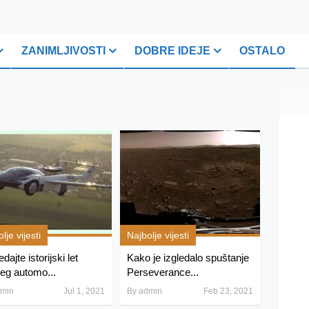
ZANIMLJIVOSTI
DOBRE IDEJE
OSTALO
PLI
lje vijesti
Najbolje vijesti
dajte istorijski let
Kako je izgledalo spuštanje
ćeg automo...
Perseverance...
min
Jul 1, 2021
By
admin
Feb 23, 2021