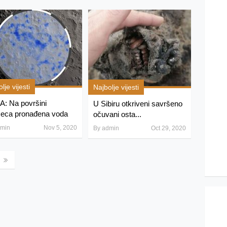
lje vijesti
Najbolje vijesti
: Na površini
U Sibiru otkriveni savršeno
eca pronađena voda
očuvani osta...
min
Nov 5, 2020
By
admin
Oct 29, 2020