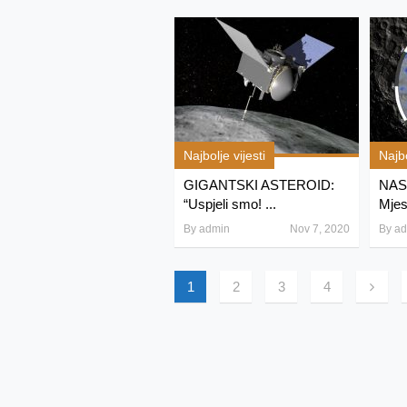
Najbolje vijesti
Najbo
GIGANTSKI ASTEROID:
NASA
“Uspjeli smo! ...
Mjes
By
admin
Nov 7, 2020
By
ad
1
2
3
4