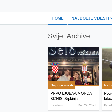
HOME
NAJBOLJE VIJESTI
Svijet Archive
Najbolje vijesti
Najbo
PRVO LJUBAV, A ONDA I
Pogle
BIZNIS! Srpkinja i...
lete
By
admin
Dec 29, 2021
By
ad