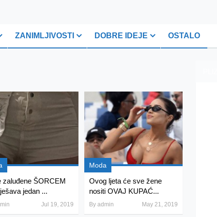
ZANIMLJIVOSTI
DOBRE IDEJE
OSTALO
PLI
a
Moda
e zaluđene ŠORCEM
Ovog ljeta će sve žene
rješava jedan ...
nositi OVAJ KUPAĆ...
min
Jul 19, 2019
By
admin
May 21, 2019