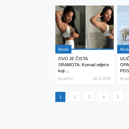
Moda
Mod
OVO JE ČISTA
ULI
SRAMOTA: Komad odjeće
OPA
koji ...
POS
By
admin
Jan 3, 2019
By
ad
1
2
3
4
5