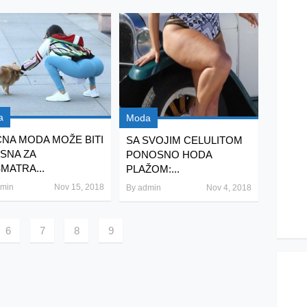
a
Moda
ČNA MODA MOŽE BITI
SA SVOJIM CELULITOM
SNA ZA
PONOSNO HODA
MATRA...
PLAŽOM:...
min
Nov 15, 2018
By
admin
Nov 4, 2018
6
7
8
9