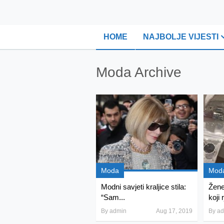
HOME
NAJBOLJE VIJESTI
Moda Archive
Moda
Mod
Modni savjeti kraljice stila:
Žen
“Sam...
koji 
By
admin
Aug 17, 2019
By
ad