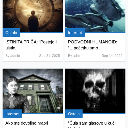
Ostalo
Internet
ISTINITA PRIČA: “Postoje li
PODVODNI HUMANOID:
uistin...
“U početku smo ...
By
admin
Sep 21, 2025
By
admin
Sep 14, 2025
Internet
Ostalo
Ako ste dovoljno hrabri
“Čula sam glasove u kući.