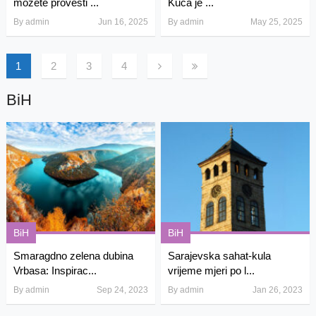
možete provesti ...
Kuća je ...
By
admin
Jun 16, 2025
By
admin
May 25, 2025
1
2
3
4
BiH
BiH
BiH
Smaragdno zelena dubina
Sarajevska sahat-kula
Vrbasa: Inspirac...
vrijeme mjeri po l...
By
admin
Sep 24, 2023
By
admin
Jan 26, 2023