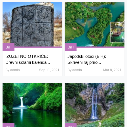
BiH
BiH
IZUZETNO OTKRIĆE:
Japodski otoci (BiH):
Drevni solarni kalenda...
Skriveni raj priro...
By
admin
Sep 11, 2021
By
admin
Mar 8, 2021