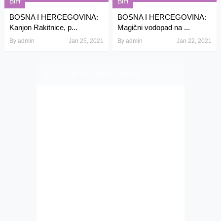
BiH
BiH
BOSNA I HERCEGOVINA:
BOSNA I HERCEGOVINA:
Kanjon Rakitnice, p...
Magični vodopad na ...
By
admin
Jan 25, 2021
By
admin
Jan 22, 2021
PLIZ LAJK AS ON FEJSBUK