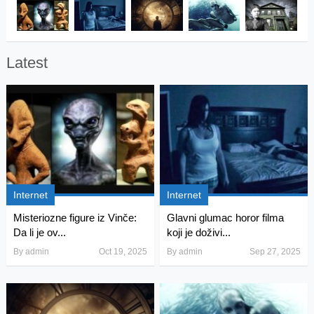
Latest
Internet
Internet
Misteriozne figure iz Vinče:
Glavni glumac horor filma
Da li je ov...
koji je doživi...
By
admin
Oct 19, 2025
By
admin
Sep 27, 2025