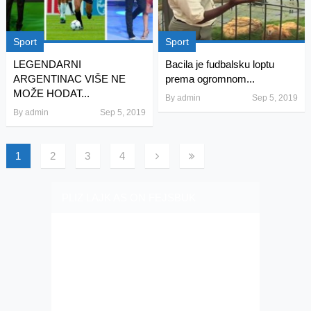
Sport
Sport
LEGENDARNI
Bacila je fudbalsku loptu
ARGENTINAC VIŠE NE
prema ogromnom...
MOŽE HODAT...
By
admin
Sep 5, 2019
By
admin
Sep 5, 2019
1
2
3
4
PLIZ LAJK AS ON FEJSBUK