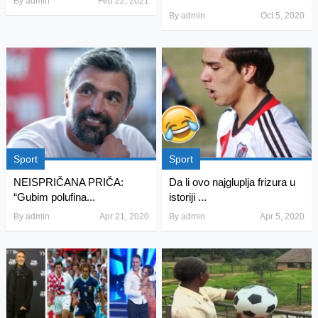
By
admin
Feb 22, 2021
By
admin
Oct 5, 2020
Sport
Sport
NEISPRIČANA PRIČA:
Da li ovo najgluplja frizura u
“Gubim polufina...
istoriji ...
By
admin
Apr 21, 2020
By
admin
Apr 5, 2020