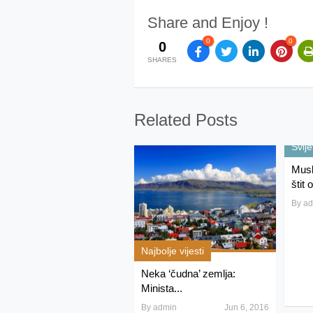
Share and Enjoy !
0
0
0
SHARES
Related Posts
Svije
Musl
štit 
By
ad
Najbolje vijesti
Neka ‘čudna’ zemlja:
Minista...
By
admin
Jun 6, 2016