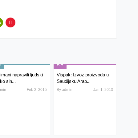
t
BiH
imani napravili ljudski
Vispak: Izvoz proizvoda u
oko sin...
Saudijsku Arab...
min
Feb 2, 2015
By
admin
Jan 1, 2013