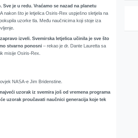
o. Sve je u redu. Vraćamo se nazad na planetu
A nakon što je letjelica Osiris-Rex uspješno sletjela na
 pokupila uzorke tla. Među naučnicima koji stoje iza
vljenje.
pravo izveli. Svemirska letjelica učinila je sve što
 smo stvarno ponosni
– rekao je dr. Dante Lauretta sa
ik misije Osiris-Rex.
i čovjek NASA-e Jim Bridenstine.
najveći uzorak iz svemira još od vremena programa
 će uzorak proučavati naučnici generacija koje tek