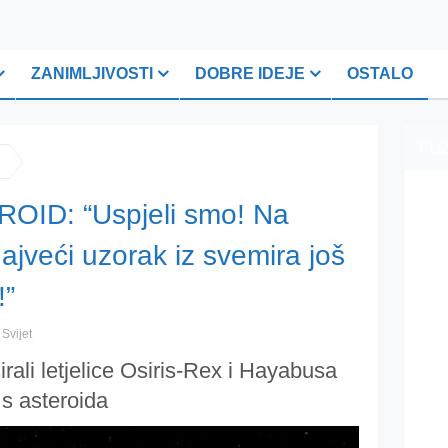
ZANIMLJIVOSTI
DOBRE IDEJE
OSTALO
PLI
ID: “Uspjeli smo! Na
jveći uzorak iz svemira još
!”
,
Svijet
rali letjelice Osiris-Rex i Hayabusa
 s asteroida