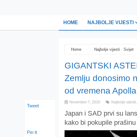
HOME
NAJBOLJE VIJESTI
Home
Najbolje vijesti
·
Svijet
GIGANTSKI ASTERO
Zemlju donosimo na
od vremena Apolla
November 7, 2020
Najbolje vijesti
Tweet
Japan i SAD prvi su lansi
kako bi pokupile prašinu
Pin It