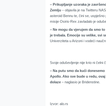
– Prikupljanje uzoraka je završen
Zemlju
– objavila je na Twitteru NAS
asteroid Bennu te, čini se, uspješno
misije Osiris-Rex zavladalo je oduše
– Ne mogu da vjerujem da smo to za
je trebala. Emocije su velike, svi
Univerziteta u Arizoni i vodeći naučn
Svoje oduševljenje nije krio ni čeln
– Na putu smo da kući donesemo 
Apollo. Ako sve bude u redu, ovaj
dolaze
– naglasio je Bridenstine.
Izvor: alo.rs