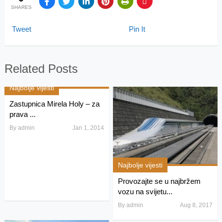
SHARES
Tweet
Pin It
Related Posts
Najbolje vijesti
Zastupnica Mirela Holy – za
prava ...
By
admin
Jan 1, 2014
Najbolje vijesti
Provozajte se u najbržem
vozu na svijetu...
By
admin
Aug 8, 2017