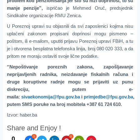
problem kod penzionisanja jer što su niži doprinosi, to su
manje penzije”,
ispričao je Mehmed Oruč, predsjednik
Sindikalne organizacije RMU Zenica.
U Poreznoj upravi su objasnili da svi zaposlenici kojima nisu
uplaćeni zakonom propisani doprinosi mogu pismeno –
poštom, ili e-mailom, uputiti prijavu Poreznoj upravi FBiH, a tu
je i otvorena besplatna telefonska linija, broj 080 020 333, a da
pritom ne moraju ostaviti svoje lične podatke.
“Nepoštivanje poreznih zakona, zapošljavanje
neprijavljenih radnika, neizdavanje fiskalnih računa i
druge koruptivne radnje mogu se prijaviti uz punu
diskreciju, putem e-
maila:
sivaekonomija@fpu.gov.ba
i
primjedbe@fpu.gov.ba
,
putem SMS poruke na broj mobitela +387 61 724 610.
Izvor: haber.ba
Share and Enjoy !
0
0
0