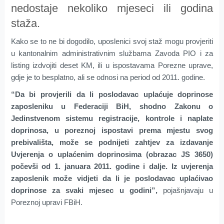
nedostaje nekoliko mjeseci ili godina
staža.
Kako se to ne bi dogodilo, uposlenici svoj staž mogu provjeriti
u kantonalnim administrativnim službama Zavoda PIO i za
listing izdvojiti deset KM, ili u ispostavama Porezne uprave,
gdje je to besplatno, ali se odnosi na period od 2011. godine.
“Da bi provjerili da li poslodavac uplaćuje doprinose
zaposleniku u Federaciji BiH, shodno Zakonu o
Jedinstvenom sistemu registracije, kontrole i naplate
doprinosa, u poreznoj ispostavi prema mjestu svog
prebivališta, može se podnijeti zahtjev za izdavanje
Uvjerenja o uplaćenim doprinosima (obrazac JS 3650)
počevši od 1. januara 2011. godine i dalje. Iz uvjerenja
zaposlenik može vidjeti da li je poslodavac uplaćivao
doprinose za svaki mjesec u godini”,
pojašnjavaju u
Poreznoj upravi FBiH.