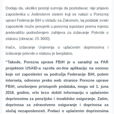
Dodaju da, ukoliko postoji sumnja da poslodavac nije prijavio
zaposlenika u Jedinstevni sistem koji se nalazi u Poreznoj
upravi Federacije BiH u skladu sa Zakonom, taj podatak svaki
zaposlenik može provjeriti u poreznoj ispostavi prema mjestu
prebivalištu podnošenjem zahtjeva za izdavanje Potvrde o
statusu (obrazac JS 3600).
Inače, izdavanje Uvjerenja o uplaćenim doprinosima i
izdavanje potvrde o statusu je besplatno.
“Takođe, Porezna uprava FBiH je u saradnji sa FAR
projektom USAID-a razvila on-line aplikaciju na osnovu
koje svi zaposlenici sa područja Federacije BiH, putem
interneta, odnosno preko web stranice Porezne uprave
FBiH, unošenjem pristupnih podataka, mogu od 1. juna
2016. godine, vrlo brzo dobiti informaciju o uplaćenim
doprinosima za penzijsko i invalidsko osiguranje. Zatim,
doprinosa za zdravstveno osiguranje i doprinosa za
slučaj nezaposlenosti. Podaci o uplaćenim doprinosima