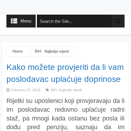
Menu
Home
BiH
·
Najbolje vijesti
Kako možete provjeriti da li vam
poslodavac uplaćuje doprinose
February 25, 2018
BiH
,
Najbolje vijesti
Rijetki su uposlenici koji provjeravaju da li
im poslodavac redovno uplaćuje radni
staž, pa mnogi kada ostanu bez posla ili
dođu pred penziju, saznaju da im