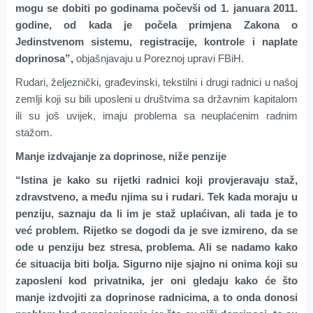
mogu se dobiti po godinama počevši od 1. januara 2011.
godine, od kada je počela primjena Zakona o
Jedinstvenom sistemu, registracije, kontrole i naplate
doprinosa”,
objašnjavaju u Poreznoj upravi FBiH.
Rudari, željeznički, građevinski, tekstilni i drugi radnici u našoj
zemlji koji su bili uposleni u društvima sa državnim kapitalom
ili su još uvijek, imaju problema sa neuplaćenim radnim
stažom.
Manje izdvajanje za doprinose, niže penzije
“Istina je kako su rijetki radnici koji provjeravaju staž,
zdravstveno, a među njima su i rudari. Tek kada moraju u
penziju, saznaju da li im je staž uplaćivan, ali tada je to
već problem. Rijetko se dogodi da je sve izmireno, da se
ode u penziju bez stresa, problema. Ali se nadamo kako
će situacija biti bolja. Sigurno nije sjajno ni onima koji su
zaposleni kod privatnika, jer oni gledaju kako će što
manje izdvojiti za doprinose radnicima, a to onda donosi