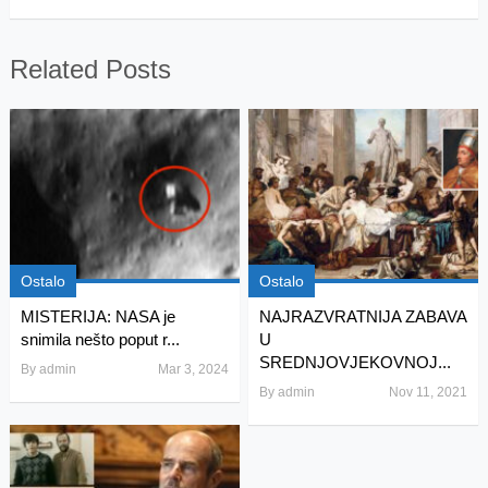
Related Posts
Ostalo
Ostalo
MISTERIJA: NASA je
NAJRAZVRATNIJA ZABAVA
snimila nešto poput r...
U
SREDNJOVJEKOVNOJ...
By
admin
Mar 3, 2024
By
admin
Nov 11, 2021