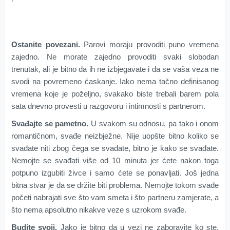
Ostanite povezani.
Parovi moraju provoditi puno vremena
zajedno. Ne morate zajedno provoditi svaki slobodan
trenutak, ali je bitno da ih ne izbjegavate i da se vaša veza ne
svodi na povremeno ćaskanje. Iako nema tačno definisanog
vremena koje je poželjno, svakako biste trebali barem pola
sata dnevno provesti u razgovoru i intimnosti s partnerom.
Svađajte se pametno.
U svakom su odnosu, pa tako i onom
romantičnom, svađe neizbježne. Nije uopšte bitno koliko se
svađate niti zbog čega se svađate, bitno je kako se svađate.
Nemojte se svađati više od 10 minuta jer ćete nakon toga
potpuno izgubiti živce i samo ćete se ponavljati. Još jedna
bitna stvar je da se držite biti problema. Nemojte tokom svađe
početi nabrajati sve što vam smeta i što partneru zamjerate, a
što nema apsolutno nikakve veze s uzrokom svađe.
Budite svoji.
Jako je bitno da u vezi ne zaboravite ko ste.