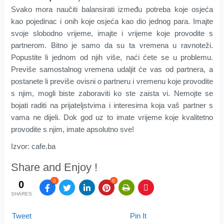
Svako mora naučiti balansirati između potreba koje osjeća
kao pojedinac i onih koje osjeća kao dio jednog para. Imajte
svoje slobodno vrijeme, imajte i vrijeme koje provodite s
partnerom. Bitno je samo da su ta vremena u ravnoteži.
Popustite li jednom od njih više, naći ćete se u problemu.
Previše samostalnog vremena udaljit će vas od partnera, a
postanete li previše ovisni o partneru i vremenu koje provodite
s njim, mogli biste zaboraviti ko ste zaista vi. Nemojte se
bojati raditi na prijateljstvima i interesima koja vaš partner s
vama ne dijeli. Dok god uz to imate vrijeme koje kvalitetno
provodite s njim, imate apsolutno sve!
Izvor: cafe.ba
Share and Enjoy !
0
0
0
SHARES
Tweet
Pin It