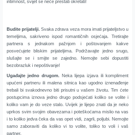
intimnost, svijet se neće prestati okretati!
Budite prijatelji.
Svaka zdrava veza mora imati prijateljstvo u
temeljima, sakriveno ispod romantičnih osjećaja. Tretirajte
partnera s jednakom pažnjom i poštovanjem kakve
posvećujete bliskim prijateljima. Podržavajte jedno srugo,
slušajte se i smijte se zajedno. Nemojte sebi dopustiti
bezobrazluk i nepoštivanje!
Ugađajte jedno drugom.
Neka lijepa izjava ili kompliment
upućeni partneru ili malena sitnica kao ugodno iznenađenje
trebali bi svakodnevno biti prisutni u vašem životu. Tim ćete
postupcima iznova jedno drugo podsjećati koliko se volite i
koliko vam je do veze stalo. Uvijek je lijepo znati da je neko
uprkos svim svojim obavezama i poteškoćama mislio na vas
i to koliko jedva čeka da vas opet vidi, zagrli, poljubi. Nemojte
samo zaboraviti da koliko vi to volite, toliko to voli i vaš
partner.