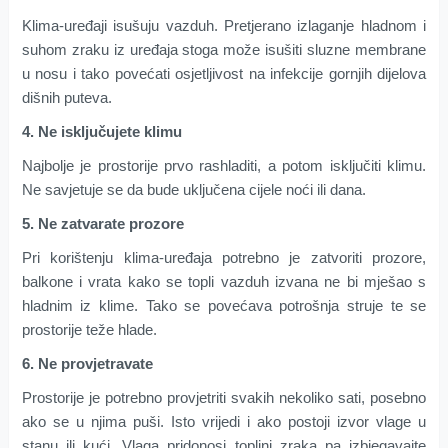
Klima-uređaji isušuju vazduh. Pretjerano izlaganje hladnom i
suhom zraku iz uređaja stoga može isušiti sluzne membrane
u nosu i tako povećati osjetljivost na infekcije gornjih dijelova
dišnih puteva.
4. Ne isključujete klimu
Najbolje je prostorije prvo rashladiti, a potom isključiti klimu.
Ne savjetuje se da bude uključena cijele noći ili dana.
5. Ne zatvarate prozore
Pri korištenju klima-uređaja potrebno je zatvoriti prozore,
balkone i vrata kako se topli vazduh izvana ne bi mješao s
hladnim iz klime. Tako se povećava potrošnja struje te se
prostorije teže hlade.
6. Ne provjetravate
Prostorije je potrebno provjetriti svakih nekoliko sati, posebno
ako se u njima puši. Isto vrijedi i ako postoji izvor vlage u
stanu ili kući. Vlaga pridonosi toplini zraka pa izbjegavajte