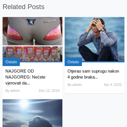
Related Posts
Ostalo
Ostalo
NAJGORE OD
Otjerao sam suprugu nakon
NAJGOREG: Nećete
4 godine braka...
vjerovati da...
By
admin
Apr 4, 2020
By
admin
Dec 12, 2019