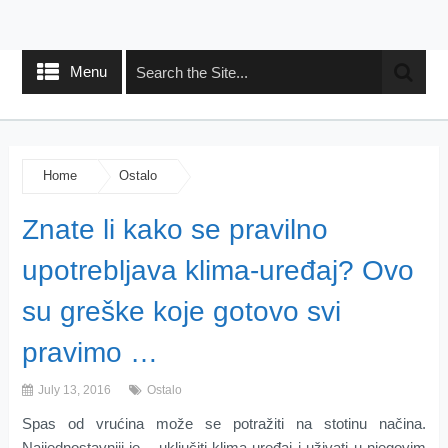
Menu
Home
Ostalo
Znate li kako se pravilno
upotrebljava klima-uređaj? Ovo
su greške koje gotovo svi
pravimo …
July 13, 2016
Ostalo
Spas od vrućina može se potražiti na stotinu načina.
Najjednostavniji je – uključiti klima-uređaj i uživati u njegovim