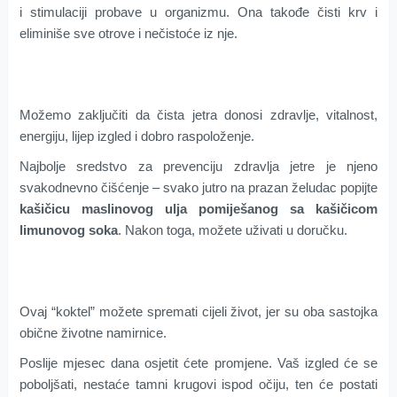
i stimulaciji probave u organizmu. Ona takođe čisti krv i
eliminiše sve otrove i nečistoće iz nje.
Možemo zaključiti da čista jetra donosi zdravlje, vitalnost,
energiju, lijep izgled i dobro raspoloženje.
Najbolje sredstvo za prevenciju zdravlja jetre je njeno
svakodnevno čišćenje – svako jutro na prazan želudac popijte
kašičicu maslinovog ulja pomiješanog sa kašičicom
limunovog soka
. Nakon toga, možete uživati u doručku.
Ovaj “koktel” možete spremati cijeli život, jer su oba sastojka
obične životne namirnice.
Poslije mjesec dana osjetit ćete promjene. Vaš izgled će se
poboljšati, nestaće tamni krugovi ispod očiju, ten će postati