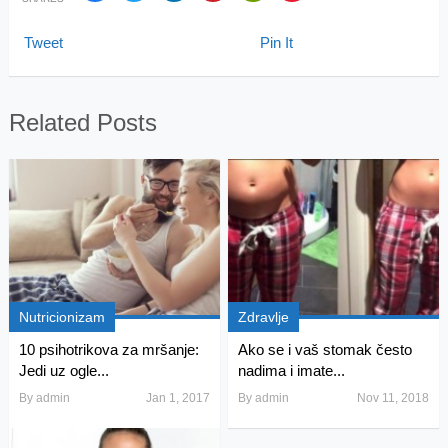
Tweet
Pin It
Related Posts
Nutricionizam
Zdravlje
10 psihotrikova za mršanje:
Ako se i vaš stomak često
Jedi uz ogle...
nadima i imate...
By
admin
Jan 1, 2017
By
admin
Nov 11, 2018