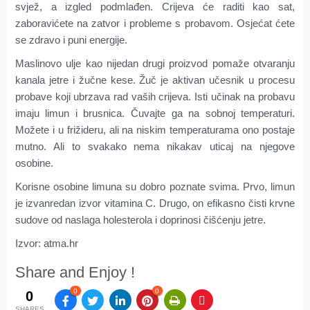
svjež, a izgled podmlađen. Crijeva će raditi kao sat,
zaboravićete na zatvor i probleme s probavom. Osjećat ćete
se zdravo i puni energije.
Maslinovo ulje kao nijedan drugi proizvod pomaže otvaranju
kanala jetre i žučne kese. Žuč je aktivan učesnik u procesu
probave koji ubrzava rad vaših crijeva. Isti učinak na probavu
imaju limun i brusnica. Čuvajte ga na sobnoj temperaturi.
Možete i u frižideru, ali na niskim temperaturama ono postaje
mutno. Ali to svakako nema nikakav uticaj na njegove
osobine.
Korisne osobine limuna su dobro poznate svima. Prvo, limun
je izvanredan izvor vitamina C. Drugo, on efikasno čisti krvne
sudove od naslaga holesterola i doprinosi čišćenju jetre.
Izvor: atma.hr
Share and Enjoy !
0
0
0
SHARES