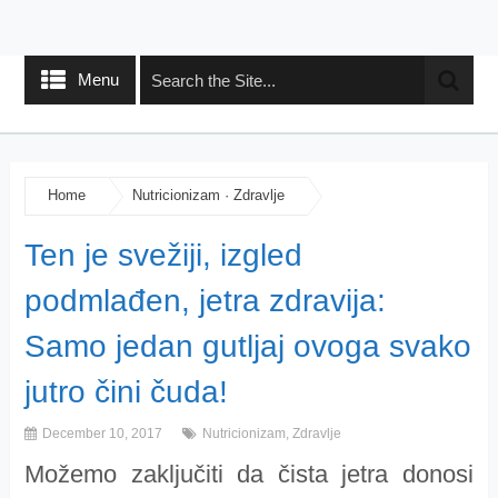
Menu
Home
Nutricionizam
·
Zdravlje
Ten je svežiji, izgled
podmlađen, jetra zdravija:
Samo jedan gutljaj ovoga svako
jutro čini čuda!
December 10, 2017
Nutricionizam
,
Zdravlje
Možemo zaključiti da čista jetra donosi