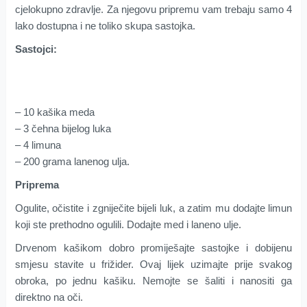
cjelokupno zdravlje. Za njegovu pripremu vam trebaju samo 4
lako dostupna i ne toliko skupa sastojka.
Sastojci:
– 10 kašika meda
– 3 čehna bijelog luka
– 4 limuna
– 200 grama lanenog ulja.
Priprema
Ogulite, očistite i zgniječite bijeli luk, a zatim mu dodajte limun
koji ste prethodno ogulili. Dodajte med i laneno ulje.
Drvenom kašikom dobro promiješajte sastojke i dobijenu
smjesu stavite u frižider. Ovaj lijek uzimajte prije svakog
obroka, po jednu kašiku. Nemojte se šaliti i nanositi ga
direktno na oči.