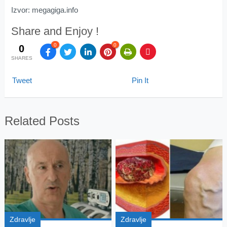
Izvor: megagiga.info
Share and Enjoy !
0
0
0
SHARES
Tweet
Pin It
Related Posts
Zdravlje
Zdravlje