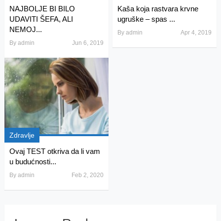
NAJBOLJE BI BILO
Kaša koja rastvara krvne
UDAVITI ŠEFA, ALI
ugruške – spas ...
NEMOJ...
By
admin
Apr 4, 2019
By
admin
Jun 6, 2019
Zdravlje
Ovaj TEST otkriva da li vam
u budućnosti...
By
admin
Feb 2, 2020