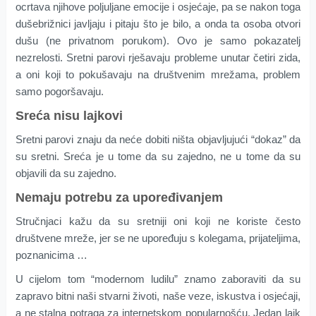
ocrtava njihove poljuljane emocije i osjećaje, pa se nakon toga
dušebrižnici javljaju i pitaju što je bilo, a onda ta osoba otvori
dušu (ne privatnom porukom). Ovo je samo pokazatelj
nezrelosti. Sretni parovi rješavaju probleme unutar četiri zida,
a oni koji to pokušavaju na društvenim mrežama, problem
samo pogoršavaju.
Sreća nisu lajkovi
Sretni parovi znaju da neće dobiti ništa objavljujući “dokaz” da
su sretni. Sreća je u tome da su zajedno, ne u tome da su
objavili da su zajedno.
Nemaju potrebu za upoređivanjem
Stručnjaci kažu da su sretniji oni koji ne koriste često
društvene mreže, jer se ne upoređuju s kolegama, prijateljima,
poznanicima …
U cijelom tom “modernom ludilu” znamo zaboraviti da su
zapravo bitni naši stvarni životi, naše veze, iskustva i osjećaji,
a ne stalna potraga za internetskom popularnošću. Jedan lajk