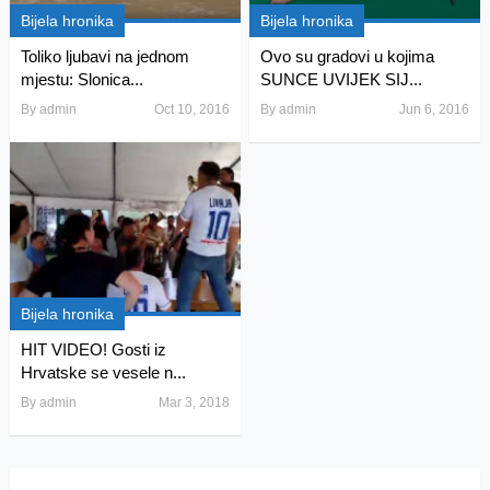
Bijela hronika
Bijela hronika
Toliko ljubavi na jednom
Ovo su gradovi u kojima
mjestu: Slonica...
SUNCE UVIJEK SIJ...
By
admin
Oct 10, 2016
By
admin
Jun 6, 2016
Bijela hronika
HIT VIDEO! Gosti iz
Hrvatske se vesele n...
By
admin
Mar 3, 2018