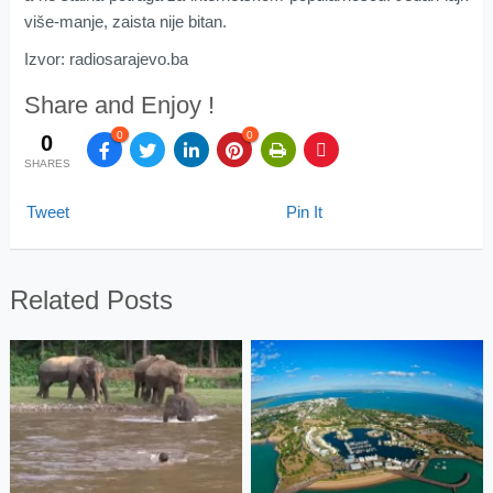
više-manje, zaista nije bitan.
Izvor: radiosarajevo.ba
Share and Enjoy !
0
0
0
SHARES
Tweet
Pin It
Related Posts