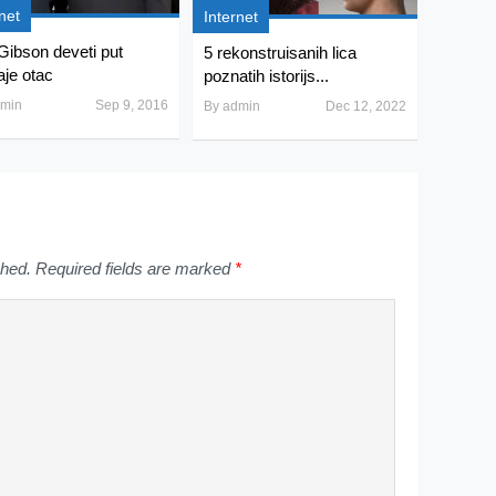
net
Internet
Gibson deveti put
5 rekonstruisanih lica
aje otac
poznatih istorijs...
min
Sep 9, 2016
By
admin
Dec 12, 2022
shed.
Required fields are marked
*