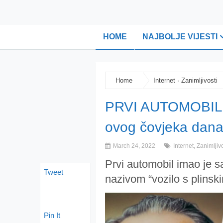
HOME
NAJBOLJE VIJESTI
Home
Internet
·
Zanimljivosti
PRVI AUTOMOBIL 
ovog čovjeka današn
March 24, 2022
Internet
,
Zanimljivo
Prvi automobil imao je sa
Tweet
nazivom “vozilo s plins
Pin It