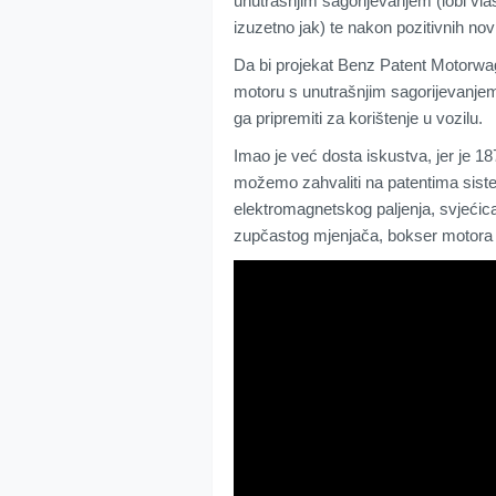
unutrašnjim sagorijevanjem (lobi vla
izuzetno jak) te nakon pozitivnih nov
Da bi projekat Benz Patent Motorwag
motoru s unutrašnjim sagorijevanjem
ga pripremiti za korištenje u vozilu.
Imao je već dosta iskustva, jer je 18
možemo zahvaliti na patentima sist
elektromagnetskog paljenja, svjećic
zupčastog mjenjača, bokser motor