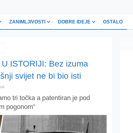
ZANIMLJIVOSTI
DOBRE IDEJE
OSTALO
PLI
U ISTORIJI: Bez izuma
ji svijet ne bi bio isti
sti
mo tri točka a patentiran je pod
kim pogonom”