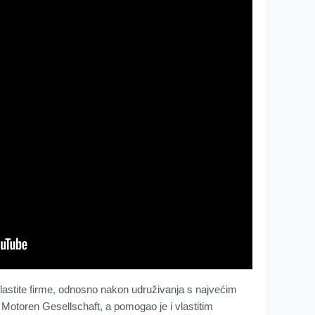
lastite firme, odnosno nakon udruživanja s najvećim
otoren Gesellschaft, a pomogao je i vlastitim