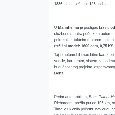
1886.
dakle, još prije 136 godina.
U
Mannheimu
je postigao brzinu
od
službeno smatra početkom automobiliz
pokretala 4-taktnim motorom obima 9
(tržišni model: 1600 ccm, 0,75 KS,
Taj je automobil imao bitne karakteri
ventile, karburator, sistem za podmaz
budućnost tog projekta, osporavano
Benz
.
Prvim automobilom,
Benz Patent M
Richardom, prešla put od 106 km, o
Time je uklonila početnu nevjericu