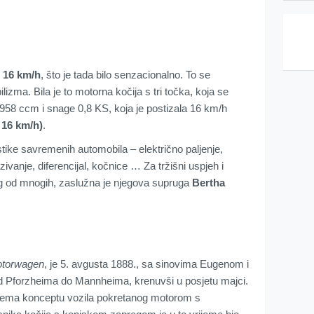
 16 km/h
, što je tada bilo senzacionalno. To se
ma. Bila je to motorna kočija s tri točka, koja se
58 ccm i snage 0,8 KS, koja je postizala 16 km/h
 16 km/h)
.
stike savremenih automobila – električno paljenje,
ivanje, diferencijal, kočnice … Za tržišni uspjeh i
g od mnogih, zaslužna je njegova supruga
Bertha
otorwagen
, je 5. avgusta 1888., sa sinovima Eugenom i
d Pforzheima do Mannheima, krenuvši u posjetu majci.
 prema konceptu vozila pokretanog motorom s