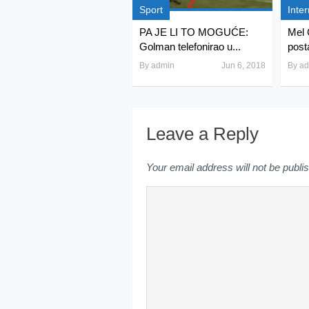
Sport
Inter
PA JE LI TO MOGUĆE:
Mel 
Golman telefonirao u...
post
By
admin
Jun 6, 2018
By
ad
Leave a Reply
Your email address will not be publi