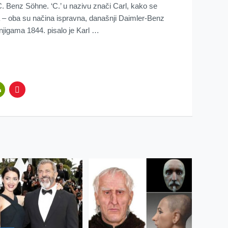
. Benz Söhne. ‘C.’ u nazivu znači Carl, kako se
 – oba su načina ispravna, današnji Daimler-Benz
knjigama 1844. pisalo je Karl …