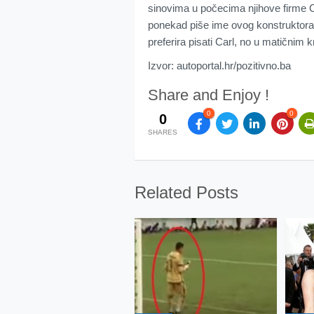
sinovima u počecima njihove firme C
ponekad piše ime ovog konstruktora
preferira pisati Carl, no u matičnim 
Izvor: autoportal.hr/pozitivno.ba
Share and Enjoy !
0
0
0
SHARES
Related Posts