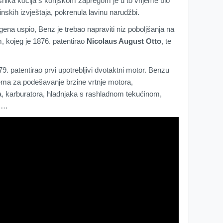
snika kočija s konjskom zapregom je u to vrijeme bio
inskih izvještaja, pokrenula lavinu narudžbi.
ena uspio, Benz je trebao napraviti niz poboljšanja na
, kojeg je 1876. patentirao
Nicolaus August Otto
, te
79. patentirao prvi upotrebljivi dvotaktni motor. Benzu
ema za podešavanje brzine vrtnje motora,
a, karburatora, hladnjaka s rashladnom tekućinom,
a …