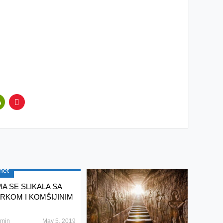
net
A SE SLIKALA SA
RKOM I KOMŠIJINIM
min
May 5, 2019