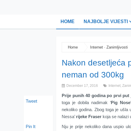
HOME
NAJBOLJE VIJESTI
Home
Internet
·
Zanimljivosti
Nakon desetljeća p
neman od 300kg
December 17, 2016
Internet
,
Zanim
Prije punih 40 godina po prvi put
Tweet
toga je dobila nadimak ‘
Pig Nose
nekoliko godina. Zbog toga je ušla 
Nessa’
rijeke Fraser
koja se nalazi 
Pin It
Nju je prije nekoliko dana uspio ulo