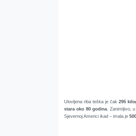
Ulovljena riba teška je čak
295 kil
stara oko 80 godina
. Zanimljivo, 
Sjevernoj Americi ikad – imala je
500