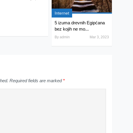
Internet
5 izuma drevnih Egipćana
bez kojih ne mo...
By
admin
Mar 3, 2023
shed.
Required fields are marked
*