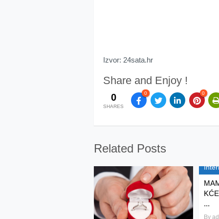
Izvor: 24sata.hr
Share and Enjoy !
0
0
0
SHARES
Related Posts
Inter
MAM
KĆE
...
By
ad