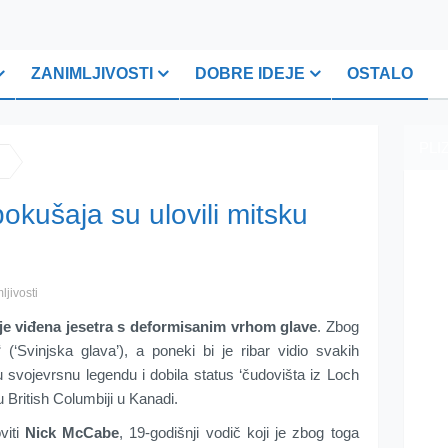
ZANIMLJIVOSTI
DOBRE IDEJE
OSTALO
PLI
okušaja su ulovili mitsku
ljivosti
 je viđena jesetra s deformisanim vrhom glave
. Zbog
‘ (‘Svinjska glava’), a poneki bi je ribar vidio svakih
u svojevrsnu legendu i dobila status ‘čudovišta iz Loch
u British Columbiji u Kanadi.
viti
Nick McCabe
, 19-godišnji vodič koji je zbog toga