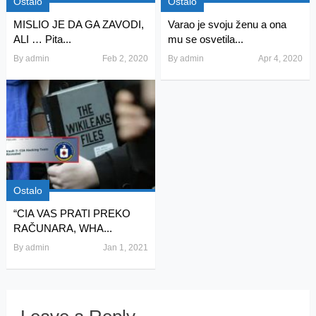
Ostalo
Ostalo
MISLIO JE DA GA ZAVODI,
Varao je svoju ženu a ona
ALI … Pita...
mu se osvetila...
By
admin
Feb 2, 2020
By
admin
Apr 4, 2020
Ostalo
“CIA VAS PRATI PREKO
RAČUNARA, WHA...
By
admin
Jan 1, 2021