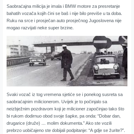
Saobraćajna milicija je imala i BMW motore za presretanje
bahatih vozača kojih čini se baš i nije bilo previše u ta doba.
Ruku na srce i prosječan auto prosječnog Jugoslovena nije
mogao razvijati neke super brzine.
Svaki vozač iz tog vremena sjetiće se i ponekog susreta sa
saobraćajnim milicionerom. Uvijek je to počinjalo sa
neizbježnim pozdravom koji je milicioner započinjao tako što
bi rukom dodirnuo obod svoje šapke, pa onda: “Dobar dan,
drugarice (druže) … molim dokumenta.” Ako ste vozili
prebrzo uobičajeno ste dobijali podpitanje: “A gdje se žurite?”.