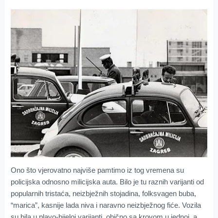
Ono što vjerovatno najviše pamtimo iz tog vremena su
policijska odnosno milicijska auta. Bilo je tu raznih varijanti od
popularnih tristaća, neizbježnih stojadina, folksvagen buba,
“marica”, kasnije lada niva i naravno neizbježnog fiće. Vozila
su bila u plavo-bijeloj varijanti, obično sa krovom u jednoj, a