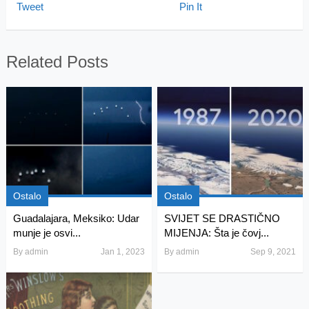
Tweet
Pin It
Related Posts
Ostalo
Ostalo
Guadalajara, Meksiko: Udar
SVIJET SE DRASTIČNO
munje je osvi...
MIJENJA: Šta je čovj...
By
admin
Jan 1, 2023
By
admin
Sep 9, 2021