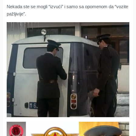
Nekada ste se mogli “izvući” i samo sa opomenom da “vozite
pažljivije”.