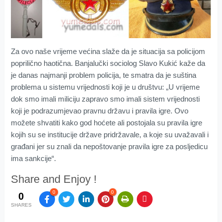
Za ovo naše vrijeme većina slaže da je situacija sa policijom
poprilično haotična. Banjalučki sociolog Slavo Kukić kaže da
je danas najmanji problem policija, te smatra da je suština
problema u sistemu vrijednosti koji je u društvu: „U vrijeme
dok smo imali miliciju zapravo smo imali sistem vrijednosti
koji je podrazumjevao pravnu državu i pravila igre. Ovo
možete shvatiti kako god hoćete ali postojala su pravila igre
kojih su se institucije države pridržavale, a koje su uvažavali i
građani jer su znali da nepoštovanje pravila igre za posljedicu
ima sankcije“.
Share and Enjoy !
0
0
0
SHARES