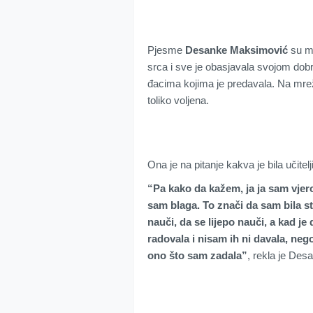
Pjesme
Desanke Maksimović
su ml
srca i sve je obasjavala svojom dob
đacima kojima je predavala. Na mreži
toliko voljena.
Ona je na pitanje kakva je bila učite
“Pa kako da kažem, ja ja sam vjer
sam blaga. To znači da sam bila s
nauči, da se lijepo nauči, a kad j
radovala i nisam ih ni davala, neg
ono što sam zadala”
, rekla je Des