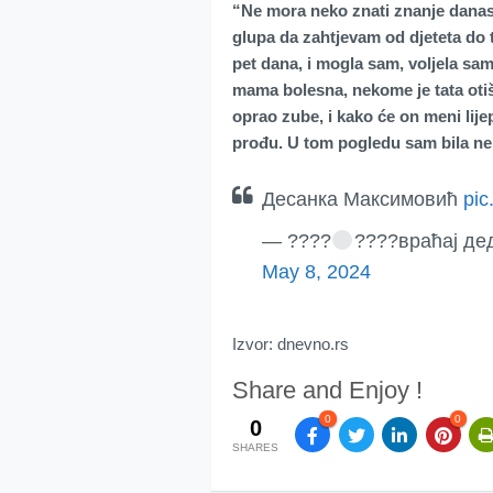
“Ne mora neko znati znanje danas, 
glupa da zahtjevam od djeteta do t
pet dana, i mogla sam, voljela sam
mama bolesna, nekome je tata otiša
oprao zube, i kako će on meni lije
prođu. U tom pogledu sam bila ne
Десанка Максимовић
pic
— ????
????враћај де
May 8, 2024
Izvor: dnevno.rs
Share and Enjoy !
0
0
0
SHARES