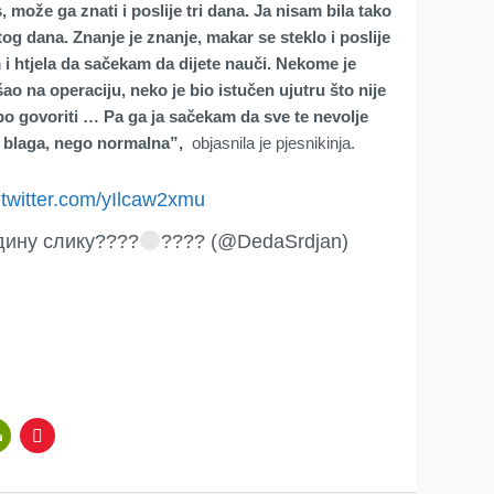
može ga znati i poslije tri dana. Ja nisam bila tako
og dana. Znanje je znanje, makar se steklo i poslije
 i htjela da sačekam da dijete nauči. Nekome je
o na operaciju, neko je bio istučen ujutru što nije
po govoriti … Pa ga ja sačekam da sve te nevolje
 blaga, nego normalna”,
objasnila je pjesnikinja.
.twitter.com/yIlcaw2xmu
дину слику????
???? (@DedaSrdjan)