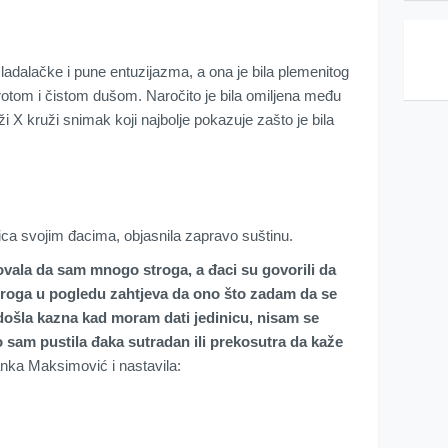
adalačke i pune entuzijazma, a ona je bila plemenitog
rotom i čistom dušom. Naročito je bila omiljena među
 X kruži snimak koji najbolje pokazuje zašto je bila
ljica svojim đacima, objasnila zapravo suštinu.
ovala da sam mnogo stroga, a đaci su govorili da
troga u pogledu zahtjeva da ono što zadam da se
e došla kazna kad moram dati jedinicu, nisam se
o sam pustila đaka sutradan ili prekosutra da kaže
anka Maksimović i nastavila: