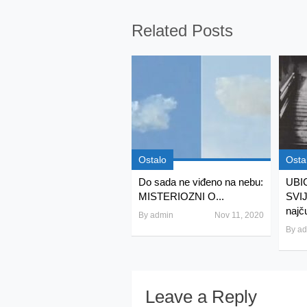
Related Posts
Ostalo
Osta
Do sada ne viđeno na nebu:
UBI
MISTERIOZNI O...
SVIJ
najču
By
admin
Nov 11, 2020
By
ad
Leave a Reply