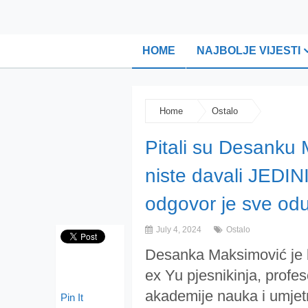
HOME
NAJBOLJE VIJESTI
Home
Ostalo
Pitali su Desanku 
niste davali JEDI
odgovor je sve od
July 4, 2024
Ostalo
Desanka Maksimović je bi
ex Yu pjesnikinja, profes
akademije nauka i umjet
Pin It