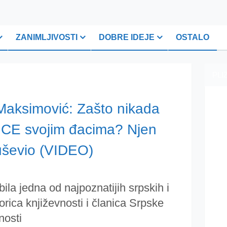
ZANIMLJIVOSTI
DOBRE IDEJE
OSTALO
PLI
Maksimović: Zašto nikada
NICE svojim đacima? Njen
uševio (VIDEO)
la jedna od najpoznatijih srpskih i
orica književnosti i članica Srpske
nosti