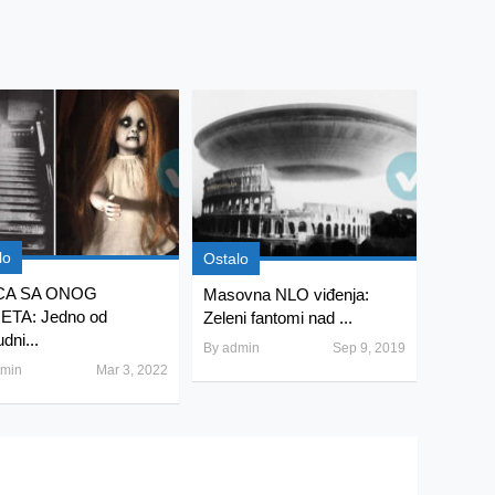
lo
Ostalo
CA SA ONOG
Masovna NLO viđenja:
ETA: Jedno od
Zeleni fantomi nad ...
dni...
By
admin
Sep 9, 2019
min
Mar 3, 2022