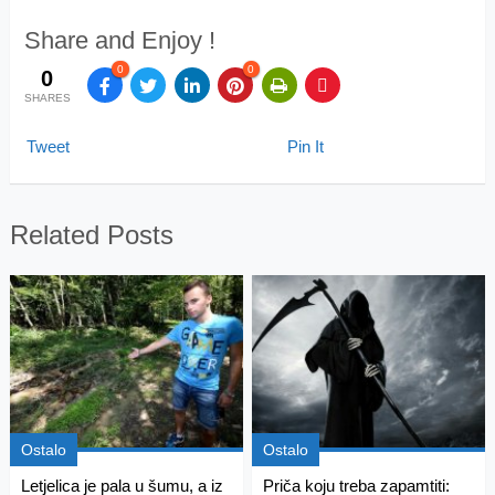
Share and Enjoy !
0
0
0
SHARES
Tweet
Pin It
Related Posts
Ostalo
Ostalo
Letjelica je pala u šumu, a iz
Priča koju treba zapamtiti: