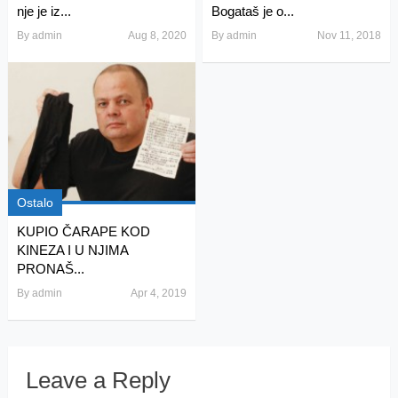
nje je iz...
Bogataš je o...
By
admin
Aug 8, 2020
By
admin
Nov 11, 2018
Ostalo
KUPIO ČARAPE KOD
KINEZA I U NJIMA
PRONAŠ...
By
admin
Apr 4, 2019
Leave a Reply