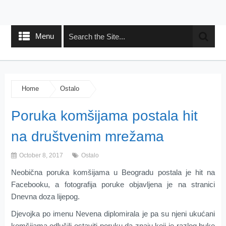
Menu
Home
Ostalo
Poruka komšijama postala hit
na društvenim mrežama
October 8, 2017
Ostalo
Neobična poruka komšijama u Beogradu postala je hit na
Facebooku, a fotografija poruke objavljena je na stranici
Dnevna doza lijepog.
Djevojka po imenu Nevena diplomirala je pa su njeni ukućani
komšijama odlučili ostaviti poruku da znaju koji je razlog buke