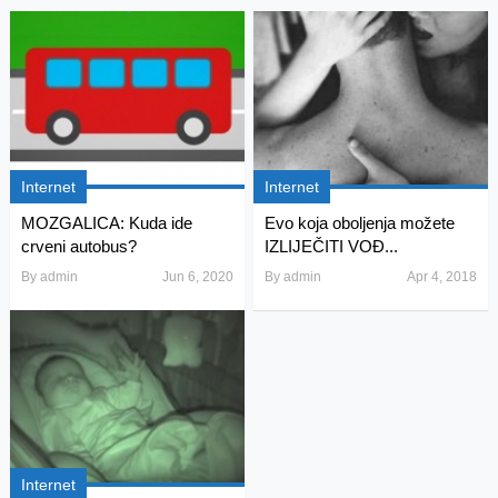
Internet
Internet
MOZGALICA: Kuda ide
Evo koja oboljenja možete
crveni autobus?
IZLIJEČITI VOĐ...
By
admin
Jun 6, 2020
By
admin
Apr 4, 2018
Internet