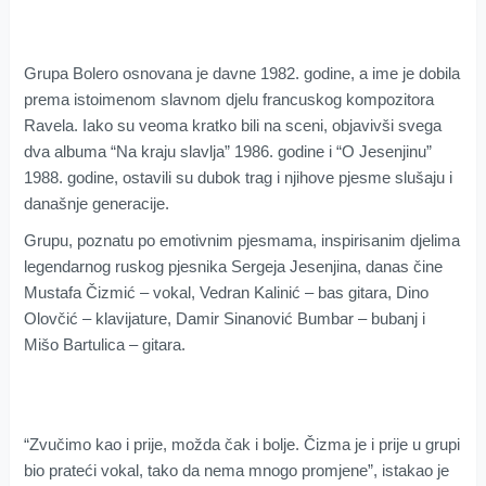
Grupa Bolero osnovana je davne 1982. godine, a ime je dobila
prema istoimenom slavnom djelu francuskog kompozitora
Ravela. Iako su veoma kratko bili na sceni, objavivši svega
dva albuma “Na kraju slavlja” 1986. godine i “O Jesenjinu”
1988. godine, ostavili su dubok trag i njihove pjesme slušaju i
današnje generacije.
Grupu, poznatu po emotivnim pjesmama, inspirisanim djelima
legendarnog ruskog pjesnika Sergeja Jesenjina, danas čine
Mustafa Čizmić – vokal, Vedran Kalinić – bas gitara, Dino
Olovčić – klavijature, Damir Sinanović Bumbar – bubanj i
Mišo Bartulica – gitara.
“Zvučimo kao i prije, možda čak i bolje. Čizma je i prije u grupi
bio prateći vokal, tako da nema mnogo promjene”, istakao je