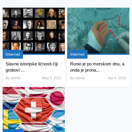
Internet
Internet
Slavne istorijske ličnosti čiji
Ronio je po morskom dnu, a
grobovi ...
onda je prona...
By
admin
May 5, 2021
By
admin
Apr 4, 2020