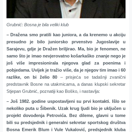
Grubnić: Bosna je bila veliki klub
– Dražena smo pratili kao juniora, a da krenemo u akciju
presudno je bilo juniorsko prvenstvo Jugoslavije u
Sarajevu, gdje je Dražen briljirao. Ma, bio je fenomen, ne
samo što je imao nevjerovatno košarkaško znanje nego je
još više impresionirala njegova glad za poenima i
pobjedama. Uvijek je tražio više, da je njegov tim imao i 60
razlike, on bi želio 80
– prisjeća se tadašnji zvanični
predstavnik Bosne na utakmicama, a danas klupski sekretar
Stjepan Grubnić, poznatiji kao Boško, i nastavlja:
– Još 1982. godine uspostavljeni su prvi kontakti. Išlo se
nekoliko puta u Šibenik. Uzak krug ljudi bio je uključen u
projekt dovođenja Petrovića. Bez dileme, glavni u tome
bili su predsjednik i generalni sekretar sportskog društva
Bosna Emerik Blum i Vule Vukalović, predsjednik kluba