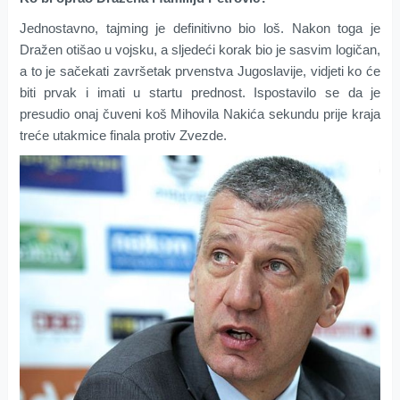
Jednostavno, tajming je definitivno bio loš. Nakon toga je
Dražen otišao u vojsku, a sljedeći korak bio je sasvim logičan,
a to je sačekati završetak prvenstva Jugoslavije, vidjeti ko će
biti prvak i imati u startu prednost. Ispostavilo se da je
presudio onaj čuveni koš Mihovila Nakića sekundu prije kraja
treće utakmice finala protiv Zvezde.