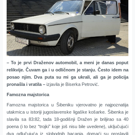
– To je prvi Draženov automobil, a meni je danas poput
relikvije. Čuvam ga i u odličnom je stanju. Često idem na
posao njim. Dva puta su mi ga ukrali, ali ga je policija
pronašla i vratila –
izjavila je Biserka Petrović.
Famozna majstorica
Famozna majstorica u Šibeniku vjerovatno je najpoznatija
utakmica u istoriji jugoslavenske ligaške košarke. Šibenka je
slavila sa 83:82, tada 18-godišnji Dražen je briljirao sa 40
poena (i to bez “trojki” koje još nisu bile uvedene), uključujući
dva odlučujuća iz slobodnih bacanja, domaći su proslavili