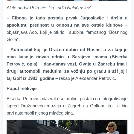
Aleksandar Petrović: Presudio Nakićev koš
– Cibona je tada postala prvak Jugoslavije i došla u
apsolutnu prednost u odnosu na sve ostale klubove
–
objašnjava Aco, koji je otkrio i sudbinu famoznog “Bosninog
Golfa”.
– Automobil koji je Dražen dobio od Bosne, a za koji je
otac kasnije novac odnio u Sarajevo, mama (Biserka
Petrović, op.a). i dan-danas vozi. Ovdje u Zagrebu ima i
drugi automobil, međutim, za vožnju po gradu služi joj i
taj Golf iz 1983. godine –
rekao je Aleksandar Petrović.
Poput relikvije
Biserka Petrović odazvala se molbi i pristala na fotografisanje
ispred Draženovog muzeja u Zagrebu s Golfom, koji je bio
prvi automobil njenog mlađeg sina.