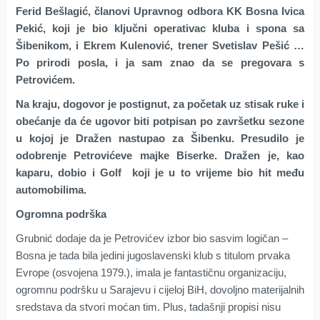
Ferid Bešlagić, članovi Upravnog odbora KK Bosna Ivica
Pekić, koji je bio ključni operativac kluba i spona sa
Šibenikom, i Ekrem Kulenović, trener Svetislav Pešić …
Po prirodi posla, i ja sam znao da se pregovara s
Petrovićem.
Na kraju, dogovor je postignut, za početak uz stisak ruke i
obećanje da će ugovor biti potpisan po završetku sezone
u kojoj je Dražen nastupao za Šibenku. Presudilo je
odobrenje Petrovićeve majke Biserke. Dražen je, kao
kaparu, dobio i Golf koji je u to vrijeme bio hit među
automobilima.
Ogromna podrška
Grubnić dodaje da je Petrovićev izbor bio sasvim logičan –
Bosna je tada bila jedini jugoslavenski klub s titulom prvaka
Evrope (osvojena 1979.), imala je fantastičnu organizaciju,
ogromnu podršku u Sarajevu i cijeloj BiH, dovoljno materijalnih
sredstava da stvori moćan tim. Plus, tadašnji propisi nisu