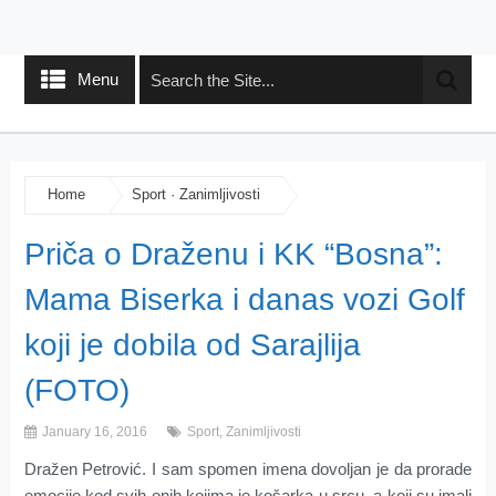
Menu
Home
Sport
·
Zanimljivosti
Priča o Draženu i KK “Bosna”:
Mama Biserka i danas vozi Golf
koji je dobila od Sarajlija
(FOTO)
January 16, 2016
Sport
,
Zanimljivosti
Dražen Petrović. I sam spomen imena dovoljan je da prorade
emocije kod svih onih kojima je košarka u srcu, a koji su imali