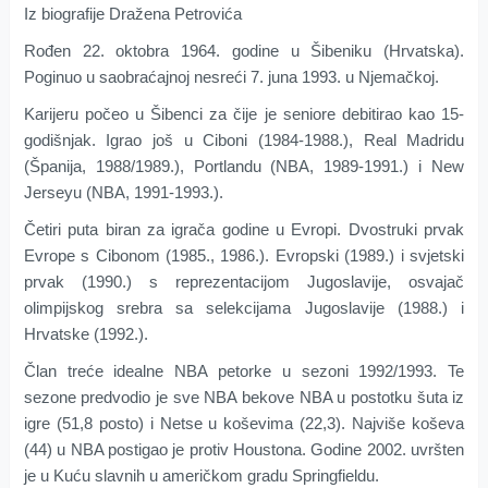
Iz biografije Dražena Petrovića
Rođen 22. oktobra 1964. godine u Šibeniku (Hrvatska).
Poginuo u saobraćajnoj nesreći 7. juna 1993. u Njemačkoj.
Karijeru počeo u Šibenci za čije je seniore debitirao kao 15-
godišnjak. Igrao još u Ciboni (1984-1988.), Real Madridu
(Španija, 1988/1989.), Portlandu (NBA, 1989-1991.) i New
Jerseyu (NBA, 1991-1993.).
Četiri puta biran za igrača godine u Evropi. Dvostruki prvak
Evrope s Cibonom (1985., 1986.). Evropski (1989.) i svjetski
prvak (1990.) s reprezentacijom Jugoslavije, osvajač
olimpijskog srebra sa selekcijama Jugoslavije (1988.) i
Hrvatske (1992.).
Član treće idealne NBA petorke u sezoni 1992/1993. Te
sezone predvodio je sve NBA bekove NBA u postotku šuta iz
igre (51,8 posto) i Netse u koševima (22,3). Najviše koševa
(44) u NBA postigao je protiv Houstona. Godine 2002. uvršten
je u Kuću slavnih u američkom gradu Springfieldu.