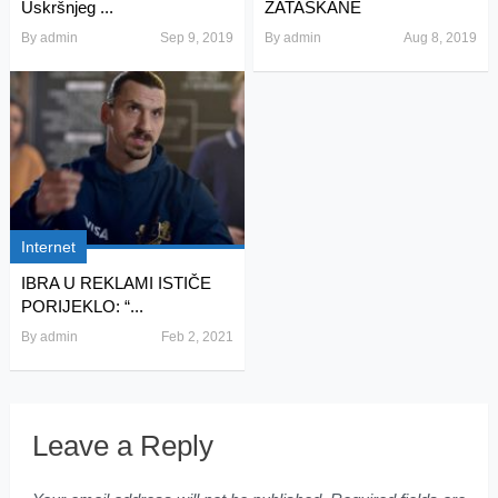
Uskršnjeg ...
ZATAŠKANE
By
admin
Sep 9, 2019
By
admin
Aug 8, 2019
Internet
IBRA U REKLAMI ISTIČE
PORIJEKLO: “...
By
admin
Feb 2, 2021
Leave a Reply