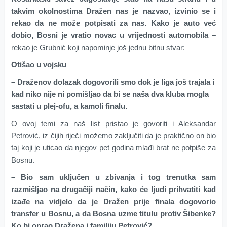
takvim okolnostima Dražen nas je nazvao, izvinio se i
rekao da ne može potpisati za nas. Kako je auto već
dobio, Bosni je vratio novac u vrijednosti automobila –
rekao je Grubnić koji napominje još jednu bitnu stvar:
Otišao u vojsku
– Draženov dolazak dogovorili smo dok je liga još trajala i
kad niko nije ni pomišljao da bi se naša dva kluba mogla
sastati u plej-ofu, a kamoli finalu.
O ovoj temi za naš list pristao je govoriti i Aleksandar
Petrović, iz čijih riječi možemo zaključiti da je praktično on bio
taj koji je uticao da njegov pet godina mlađi brat ne potpiše za
Bosnu.
– Bio sam uključen u zbivanja i tog trenutka sam
razmišljao na drugačiji način, kako će ljudi prihvatiti kad
izađe na vidjelo da je Dražen prije finala dogovorio
transfer u Bosnu, a da Bosna uzme titulu protiv Šibenke?
Ko bi oprao Dražena i familiju Petrović?