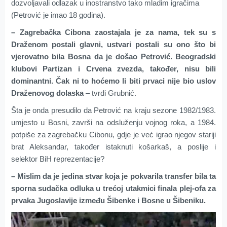
dozvoljavali odlazak u inostranstvo tako mladim igračima
(Petrović je imao 18 godina).
– Zagrebačka Cibona zaostajala je za nama, tek su s
Draženom postali glavni, ustvari postali su ono što bi
vjerovatno bila Bosna da je došao Petrović. Beogradski
klubovi Partizan i Crvena zvezda, također, nisu bili
dominantni. Čak ni to hoćemo li biti prvaci nije bio uslov
Draženovog dolaska
– tvrdi Grubnić.
Šta je onda presudilo da Petrović na kraju sezone 1982/1983.
umjesto u Bosni, završi na odsluženju vojnog roka, a 1984.
potpiše za zagrebačku Cibonu, gdje je već igrao njegov stariji
brat Aleksandar, također istaknuti košarkaš, a poslije i
selektor BiH reprezentacije?
– Mislim da je jedina stvar koja je pokvarila transfer bila ta
sporna sudačka odluka u trećoj utakmici finala plej-ofa za
prvaka Jugoslavije između Šibenke i Bosne u Šibeniku.