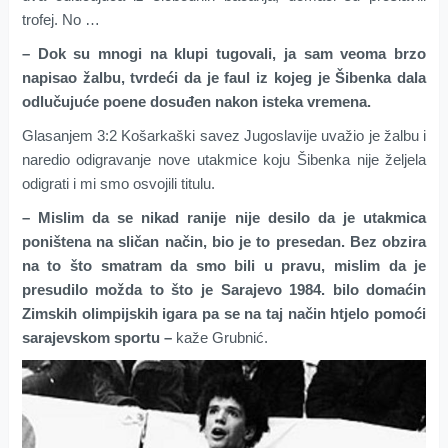
trofej. No …
– Dok su mnogi na klupi tugovali, ja sam veoma brzo
napisao žalbu, tvrdeći da je faul iz kojeg je Šibenka dala
odlučujuće poene dosuđen nakon isteka vremena.
Glasanjem 3:2 Košarkaški savez Jugoslavije uvažio je žalbu i
naredio odigravanje nove utakmice koju Šibenka nije željela
odigrati i mi smo osvojili titulu.
– Mislim da se nikad ranije nije desilo da je utakmica
poništena na sličan način, bio je to presedan. Bez obzira
na to što smatram da smo bili u pravu, mislim da je
presudilo možda to što je Sarajevo 1984. bilo domaćin
Zimskih olimpijskih igara pa se na taj način htjelo pomoći
sarajevskom sportu –
kaže Grubnić.