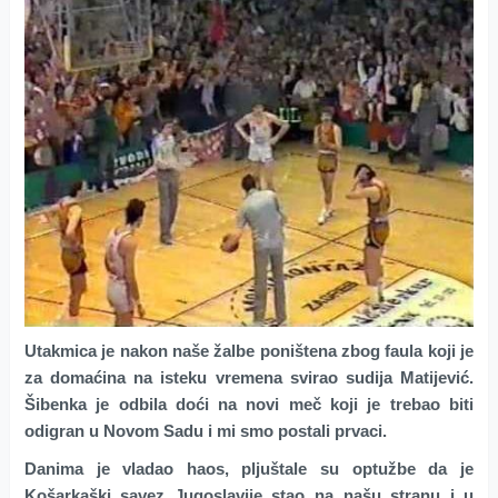
Utakmica je nakon naše žalbe poništena zbog faula koji je
za domaćina na isteku vremena svirao sudija Matijević.
Šibenka je odbila doći na novi meč koji je trebao biti
odigran u Novom Sadu i mi smo postali prvaci.
Danima je vladao haos, pljuštale su optužbe da je
Košarkaški savez Jugoslavije stao na našu stranu i u