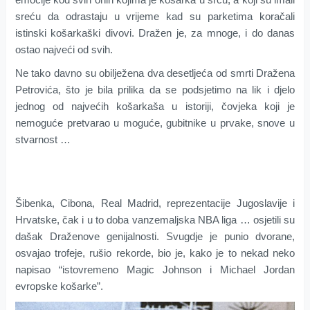
sreću da odrastaju u vrijeme kad su parketima koračali
istinski košarkaški divovi. Dražen je, za mnoge, i do danas
ostao najveći od svih.
Ne tako davno su obilježena dva desetljeća od smrti Dražena
Petrovića, što je bila prilika da se podsjetimo na lik i djelo
jednog od najvećih košarkaša u istoriji, čovjeka koji je
nemoguće pretvarao u moguće, gubitnike u prvake, snove u
stvarnost …
Šibenka, Cibona, Real Madrid, reprezentacije Jugoslavije i
Hrvatske, čak i u to doba vanzemaljska NBA liga … osjetili su
dašak Draženove genijalnosti. Svugdje je punio dvorane,
osvajao trofeje, rušio rekorde, bio je, kako je to nekad neko
napisao “istovremeno Magic Johnson i Michael Jordan
evropske košarke”.