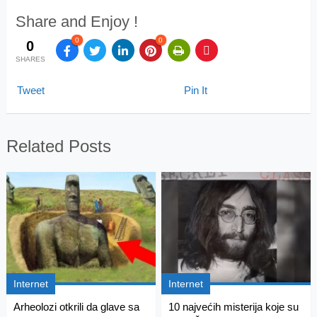
Share and Enjoy !
0
0
0
SHARES
Tweet
Pin It
Related Posts
Internet
Internet
Arheolozi otkrili da glave sa
10 najvećih misterija koje su