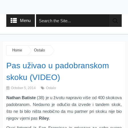
Menu
Home
Ostalo
Pas uživao u padobranskom
skoku (VIDEO)
October 5, 2014
Ostalo
Nathan
Batiste
(
38)
je u životu napravio
više od 400
skokova
padobranom. Nedavno je odlučio da izvede i tandem skok,
što ne bi bilo ništa neobično da mu partner pri skoku nije bio
njegov
vjerni pas
Riley
.
Ovaj fotograf
iz
San
Francisca
je privezao za sebe svoga