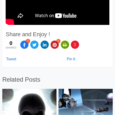
Share and Enjoy !
0
0
0
SHARES
Tweet
Pin It
Related Posts