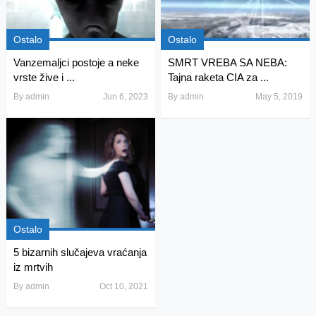
Ostalo
Ostalo
Vanzemaljci postoje a neke
SMRT VREBA SA NEBA:
vrste žive i ...
Tajna raketa CIA za ...
By
admin
Jun 6, 2023
By
admin
May 5, 2019
Ostalo
5 bizarnih slučajeva vraćanja
iz mrtvih
By
admin
Oct 10, 2021