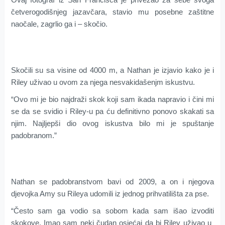
četverogodišnjeg
jazavčara
,
stavio mu posebne
zaštitne
naočale
,
zagrlio ga i – skočio
.
Skočili su sa visine
od
4000 m, a
Nathan
je
izjavio kako je i
Riley
uživao u
ovom za njega nesvakidašenjm
iskustvu
.
“
Ovo mi je bio najdraži skok koji
sam ikada
napravio
i
čini mi
se da se svidio i
Riley-u
p
a ću
definitivno
ponovo skakati sa
njim
.
Najljepši
dio ovog iskustva
bilo mi je spuštanje
padobranom.”
Nathan se padobranstvom
bavi
od 2009
, a on i njegova
djevojka
Amy
su Rileya udomili
iz jednog prihvatilišta za pse.
“Često sam ga vodio sa sobom kada sam išao izvoditi
skokove.
Imao sam neki
čudan osjećaj
da bi
Riley
uživao
u