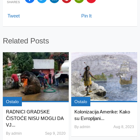
SHARES
Tweet
Pin It
Related Posts
Ostalo
Ostalo
RADNICI GRADSKE
Kolonizacija Amerike: Kako
ČISTOĆE NISU MOGLI DA
su Evropljani...
VJ...
By
admin
Aug 8, 2023
By
admin
Sep 9, 2020