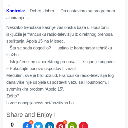
…
Kontrola:
– Dobro, dobro … Da nastavimo sa programom
aluniranja …
Nekoliko trenutaka kasnije vasionska baza u Houstonu
isključila je francusku radio-televiziju iz direktnog prenosa
spuštanja ‘Apola 15’ na Mjesec.
– Šta se sada dogodilo? — upitao je komentator tehničku
službu.
– Isključeni smo iz direktnog prenosa! — stigao je odgovor.
– Pokušajte ponovo uspostaviti vezu!
Međutim, sve je bilo uzalud. Francuska radio-televizija tog
dana više nije uspjela uspostaviti vezu sa Houstonom, i
svemirskim brodom ‘Apolo 15’.
Zašto?
Izvor: conopljanews.net/pozitivno.ba
Share and Enjoy !
0
0
0