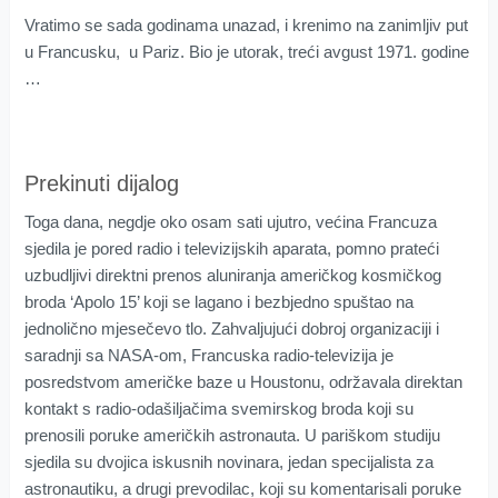
Vratimo se sada godinama unazad, i krenimo na zanimljiv put
u Francusku, u Pariz. Bio je utorak, treći avgust 1971. godine
…
Prekinuti dijalog
Toga dana, negdje oko osam sati ujutro, većina Francuza
sjedila je pored radio i televizijskih aparata, pomno prateći
uzbudljivi direktni prenos aluniranja američkog kosmičkog
broda ‘Apolo 15’ koji se lagano i bezbjedno spuštao na
jednolično mjesečevo tlo. Zahvaljujući dobroj organizaciji i
saradnji sa NASA-om, Francuska radio-televizija je
posredstvom američke baze u Houstonu, održavala direktan
kontakt s radio-odašiljačima svemirskog broda koji su
prenosili poruke američkih astronauta. U pariškom studiju
sjedila su dvojica iskusnih novinara, jedan specijalista za
astronautiku, a drugi prevodilac, koji su komentarisali poruke