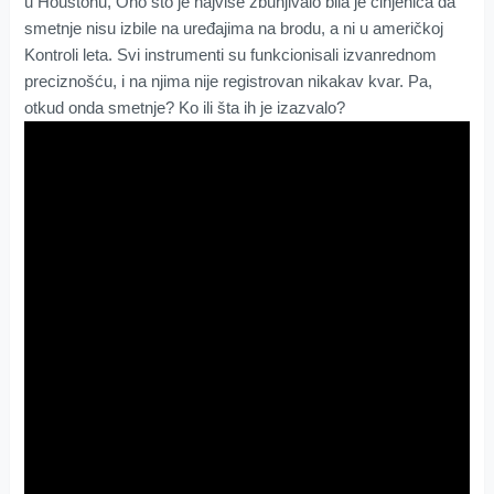
u Houstonu, Ono što je najviše zbunjivalo bila je činjenica da
smetnje nisu izbile na uređajima na brodu, a ni u američkoj
Kontroli leta. Svi instrumenti su funkcionisali izvanrednom
preciznošću, i na njima nije registrovan nikakav kvar. Pa,
otkud onda smetnje? Ko ili šta ih je izazvalo?