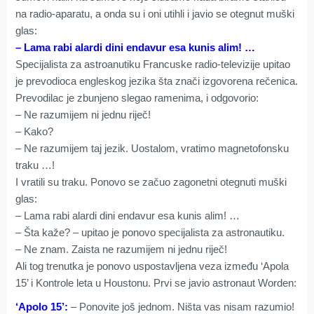
na radio-aparatu, a onda su i oni utihli i javio se otegnut muški
glas:
– Lama rabi alardi dini endavur esa kunis alim! …
Specijalista za astroanutiku Francuske radio-televizije upitao
je prevodioca engleskog jezika šta znači izgovorena rečenica.
Prevodilac je zbunjeno slegao ramenima, i odgovorio:
– Ne razumijem ni jednu riječ!
– Kako?
– Ne razumijem taj jezik. Uostalom, vratimo magnetofonsku
traku …!
I vratili su traku. Ponovo se začuo zagonetni otegnuti muški
glas:
– Lama rabi alardi dini endavur esa kunis alim! …
– Šta kaže? – upitao je ponovo specijalista za astronautiku.
– Ne znam. Zaista ne razumijem ni jednu riječ!
Ali tog trenutka je ponovo uspostavljena veza između ‘Apola
15’ i Kontrole leta u Houstonu. Prvi se javio astronaut Worden:
‘Apolo 15’:
– Ponovite još jednom. Ništa vas nisam razumio!