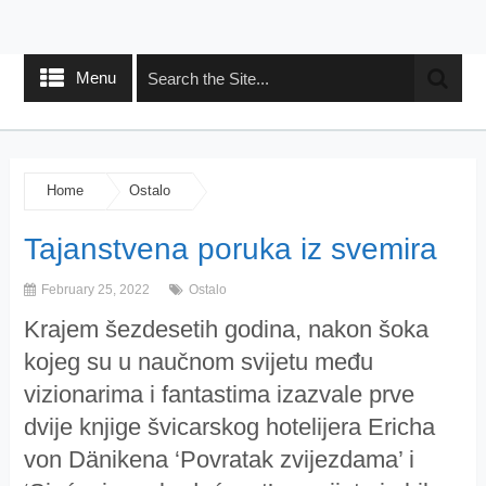
Menu
Home
Ostalo
Tajanstvena poruka iz svemira
February 25, 2022
Ostalo
Krajem šezdesetih godina, nakon šoka
kojeg su u naučnom svijetu među
vizionarima i fantastima izazvale prve
dvije knjige švicarskog hotelijera Ericha
von Dänikena ‘Povratak zvijezdama’ i