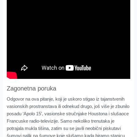
Zagonetna poruka
Odgovor na ova pitanje, koji je uskoro stigao iz tajanstvenih
vasionskih prostranstava ili odnekud drugo, još više je zbunilo
posadu ‘Apolo 15’, vasionske stručnjake Houstona i slušaoce
Francuske radio-televizije. Samo nekoliko trenutaka je
potrajala mukla tišina, zatim su se javili neobični piskutavi
šumovi nalik na šumove koje slušamo kada biramo stanicu