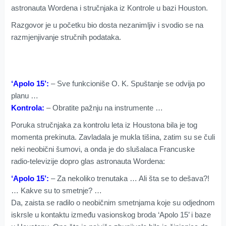
astronauta Wordena i stručnjaka iz Kontrole u bazi Houston.
Razgovor je u početku bio dosta nezanimljiv i svodio se na
razmjenjivanje stručnih podataka.
‘Apolo 15’:
– Sve funkcioniše O. K. Spuštanje se odvija po
planu …
Kontrola:
– Obratite pažnju na instrumente …
Poruka stručnjaka za kontrolu leta iz Houstona bila je tog
momenta prekinuta. Zavladala je mukla tišina, zatim su se čuli
neki neobični šumovi, a onda je do slušalaca Francuske
radio-televizije dopro glas astronauta Wordena:
‘Apolo 15’:
– Za nekoliko trenutaka … Ali šta se to dešava?!
… Kakve su to smetnje? …
Da, zaista se radilo o neobičnim smetnjama koje su odjednom
iskrsle u kontaktu između vasionskog broda ‘Apolo 15’ i baze