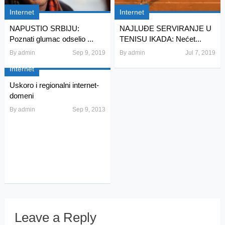
Internet
Internet
NAPUSTIO SRBIJU:
NAJLUĐE SERVIRANJE U
Poznati glumac odselio ...
TENISU IKADA: Nećet...
By
admin
Sep 9, 2019
By
admin
Jul 7, 2019
Internet
Uskoro i regionalni internet-
domeni
By
admin
Sep 9, 2013
Leave a Reply