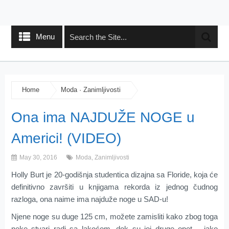
Menu
Home
Moda
·
Zanimljivosti
Ona ima NAJDUŽE NOGE u
Americi! (VIDEO)
May 30, 2016
Moda
,
Zanimljivosti
Holly Burt je 20-godišnja studentica dizajna sa Floride, koja će
definitivno završiti u knjigama rekorda iz jednog čudnog
razloga, ona naime ima najduže noge u SAD-u!
Njene noge su duge 125 cm, možete zamisliti kako zbog toga
neke stvari radi sa lakoćom, dok su joj druge opet – jako