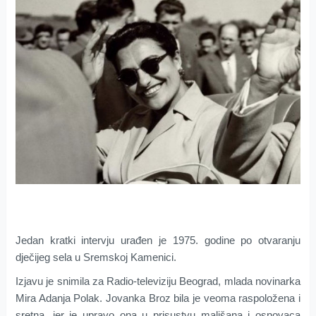
Jedan kratki intervju urađen je 1975. godine po otvaranju
dječijeg sela u Sremskoj Kamenici.
Izjavu je snimila za Radio-televiziju Beograd, mlada novinarka
Mira Adanja Polak. Jovanka Broz bila je veoma raspoložena i
sretna, jer je upravo ona u prisustvu mališana i osnovaca