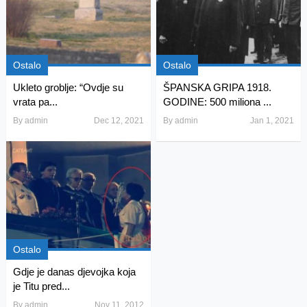
Ostalo
Ostalo
Ukleto groblje: “Ovdje su
ŠPANSKA GRIPA 1918.
vrata pa...
GODINE: 500 miliona ...
By
admin
Dec 12, 2021
By
admin
Jan 1, 2021
Ostalo
Gdje je danas djevojka koja
je Titu pred...
By
admin
Nov 11, 2012