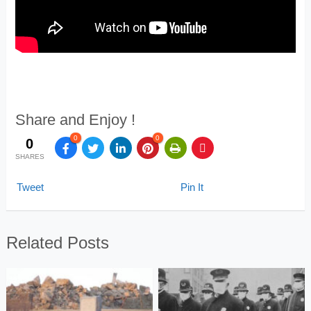
Share and Enjoy !
0
0
0
SHARES
Tweet
Pin It
Related Posts