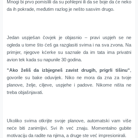
Mnogi bi prvo pomislili da su pohlepni ili da se boje da će neko
da ih pokrade, međutim razlog je nešto sasvim drugo.
Jedan uspješan čovjek je objasnio – pravi uspjeh se ne
ogleda u tome što ćeš ga razglasiti svima i na sva zvona. Na
primjer, njegove kćerke su saznale da im tata ima privatni
avion tek kada su napunile 30 godina.
“Ako želiš da izbjegneš zavist drugih, prigrli tišinu“
,
govorile su bake oduvijek. Niko ne mora da zna za tvoje
planove, želje, ciljeve, uspjehe i padove. Nikome ništa ne
treba objašnjavati.
Ukoliko svima otkrijte svoje planove, automatski vam više
neće biti zanimljivi. Svi ih već znaju. Momentalno gubite
motivaciju da radite na njima, a druge ste već impresionirali.