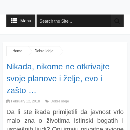
Menu
Home
Dobre ideje
Nikada, nikome ne otkrivajte
svoje planove i želje, evo i
zašto …
February 12, 2018
Dobre ideje
Da li ste ikada primijetili da javnost vrlo
malo zna o životima istinski bogatih i
uspješnih ljudi? Oni imaju privatne avione