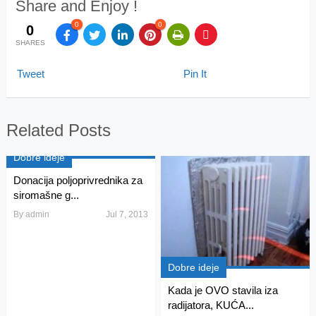
Share and Enjoy !
0
0
0
SHARES
Tweet
Pin It
Related Posts
Dobre ideje
Donacija poljoprivrednika za
siromašne g...
By
admin
Jul 7, 2013
Dobre ideje
Kada je OVO stavila iza
radijatora, KUĆA...