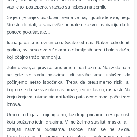
vas je to, postepeno, vraćalo sa nebesa na zemlju.
Svijet nije uvijek bio dobar prema vama, i gubili ste više, nego
što ste dobijali, a sada više nemate nikakvu inspiraciju da to
ponovo pokušavate…
Istina je da smo svi umorni. Svako od nas. Nakon određenih
godina, svi smo sve više armija slomljenih srca i bolnih duša,
koji očajno traže harmoniju.
Želimo više, ali previše smo umorni da tražimo. Ne sviđa nam
se gdje se sada nalazimo, ali suviše smo uplašeni da
počinjemo nešto ispočetka. Treba da preuzmemo rizik, ali
bojimo se da se sve oko nas može, jednostavno, raspasti. Na
kraju krajeva, nismo sigurni koliko puta ćemo moći početi sve
iznova.
Umorni od igara, koje igramo, laži koje pričamo, nesigurnosti
koju pružamo jedni drugima. Mi ne želimo stavljati masku, ali i
ostajati naivnim budalama, takođe, nam se ne sviđa.
Preostaje nam da igramo mrske uloge i pretvaramo se, jer