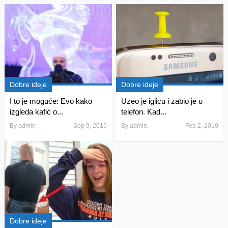
Dobre ideje
Dobre ideje
I to je moguće: Evo kako
Uzeo je iglicu i zabio je u
izgleda kafić o...
telefon. Kad...
By
admin
Sep 9, 2016
By
admin
Feb 2, 2019
Dobre ideje