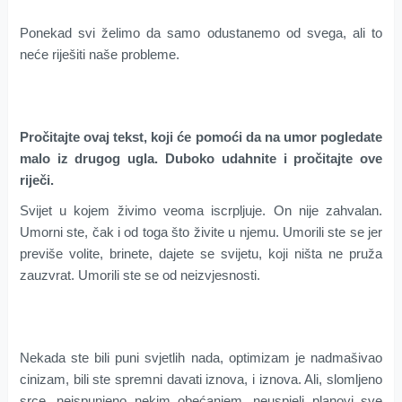
Ponekad svi želimo da samo odustanemo od svega, ali to
neće riješiti naše probleme.
Pročitajte ovaj tekst, koji će pomoći da na umor pogledate
malo iz drugog ugla. Duboko udahnite i pročitajte ove
riječi.
Svijet u kojem živimo veoma iscrpljuje. On nije zahvalan.
Umorni ste, čak i od toga što živite u njemu. Umorili ste se jer
previše volite, brinete, dajete se svijetu, koji ništa ne pruža
zauzvrat. Umorili ste se od neizvjesnosti.
Nekada ste bili puni svjetlih nada, optimizam je nadmašivao
cinizam, bili ste spremni davati iznova, i iznova. Ali, slomljeno
srce, neispunjeno nekim obećanjem, neuspjeli planovi sve