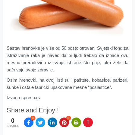
Sastav hrenovke je više od 50 posto otrovan! Svjetski fond za
istraživanje raka je naveo da bi ljudi trebalo da izbace ovu
mesnu prerađevinu iz svoje ishrane što prije, ako žele da
sačuvaju svoje zdravlje.
Osim hrenovki, na ovoj listi su i paštete, kobasice, parizeri,
šunke i ostale fabrički upakovane mesne “poslastice”.
Izvor: espreso.rs
Share and Enjoy !
0
0
0
SHARES