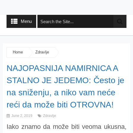
Menu
Home
Zdravlje
NAJOPASNIJA NAMIRNICA A
STALNO JE JEDEMO: Često je
na sniženju, a niko vam neće
reći da može biti OTROVNA!
June 2, 2019
Zdravlje
Iako znamo da može biti veoma ukusna,