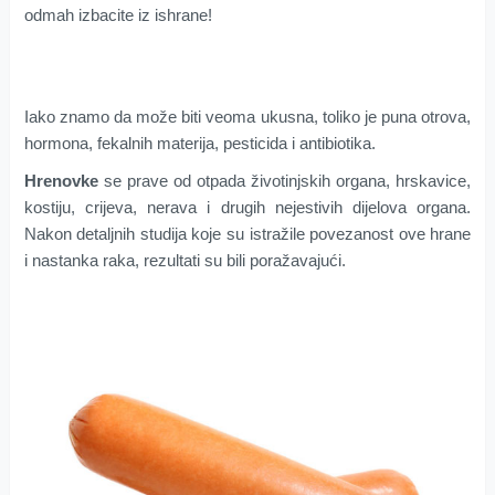
odmah izbacite iz ishrane!
Iako znamo da može biti veoma ukusna, toliko je puna otrova,
hormona, fekalnih materija, pesticida i antibiotika.
Hrenovke
se prave od otpada životinjskih organa, hrskavice,
kostiju, crijeva, nerava i drugih nejestivih dijelova organa.
Nakon detaljnih studija koje su istražile povezanost ove hrane
i nastanka raka, rezultati su bili poražavajući.