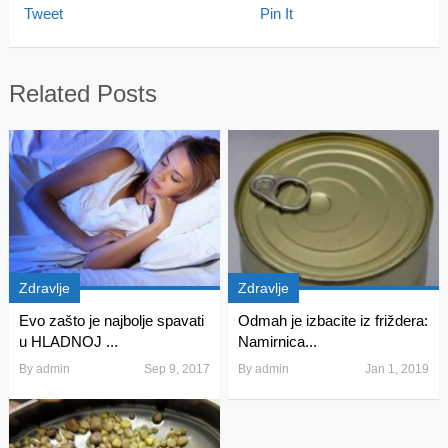
Tweet
Pin It
Related Posts
Zdravlje
Zdravlje
Evo zašto je najbolje spavati
Odmah je izbacite iz friždera:
u HLADNOJ ...
Namirnica...
By
admin
Sep 9, 2017
By
admin
Jan 1, 2019