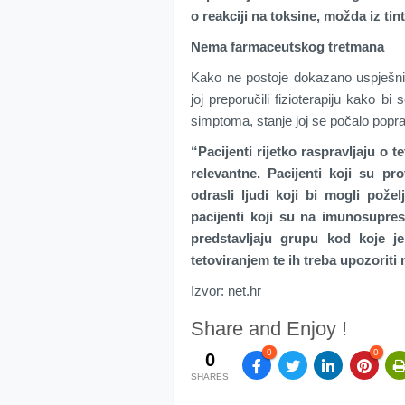
o reakciji na toksine, možda iz tin
Nema farmaceutskog tretmana
Kako ne postoje dokazano uspješni 
joj preporučili fizioterapiju kako bi
simptoma, stanje joj se počalo poprav
“Pacijenti rijetko raspravljaju o 
relevantne. Pacijenti koji su p
odrasli ljudi koji bi mogli požel
pacijenti koji su na imunosupres
predstavljaju grupu kod koje je
tetoviranjem te ih treba upozoriti 
Izvor: net.hr
Share and Enjoy !
0
0
0
SHARES