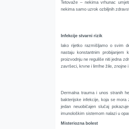
Tetovaže – nekima vrhunac umjetno
nekima samo uzrok ozbiljnih zdravs
Infekcije stvarni rizik
Iako rijetko razmišljamo o svim de
nastaju konstantnim probijanjem k
proizvodnju ne reguliše niti jedna zd
završeci, krvne i limfne žile, znojne i 
Dermalna trauma i unos stranih hem
bakterijske infekcije, koja se mora za
jedan neuobičajen slučaj pokazuje
imunološkim sistemom nalazi u opasn
Misteriozna bolest