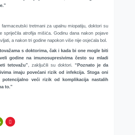
te.”
farmaceutski tretmani za upalnu miopatiju, doktori su
 se spriječila atrofija mišića. Godinu dana nakon pojave
ljati, a nakon tri godine napokon više nije osjećala bol.
tetovažama s doktorima, čak i kada bi one mogle biti
roveli godine na imunosupresivima često su mladi
jeti tetovažu”
, zaključili su doktori.
“Poznato je da
ivima imaju povećani rizik od infekcija. Stoga oni
 potencijalno veći rizik od komplikacija nastalih
na to.”