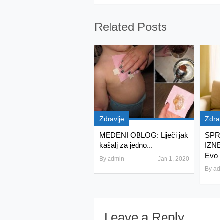
Related Posts
Zdravlje
Zdra
MEDENI OBLOG: Liječi jak
SPR
kašalj za jedno...
IZN
Evo 
By
admin
Jan 1, 2020
By
ad
Leave a Reply