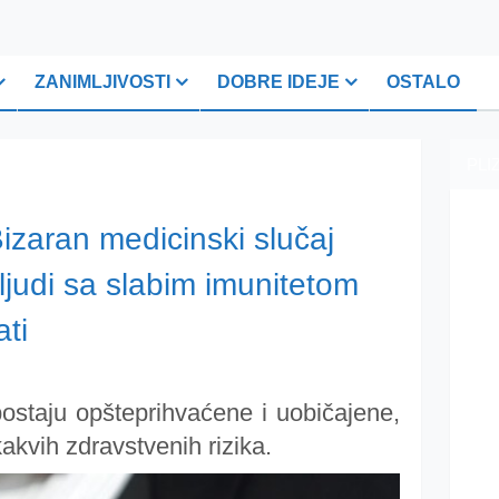
ZANIMLJIVOSTI
DOBRE IDEJE
OSTALO
PLI
aran medicinski slučaj
ljudi sa slabim imunitetom
ati
postaju opšteprihvaćene i uobičajene,
kakvih zdravstvenih rizika.