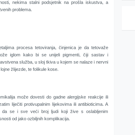
sti, nekima stalni podsjetnik na prošla iskustva, a
tvenih problema.
taljima procesa tetoviranja, činjenica je da tetovaže
ože iglom kako bi se unijeli pigmenti, čiji sastav i
ravstvena služba, u sloj tkiva u kojem se nalaze i nervni
lojne žlijezde, te folikule kose.
ikalija može dovesti do gadne alergijske reakcije ili
tim liječiti protivupalnim lijekovima ili antibioticima. A
 da se i sve veći broj ljudi koji žive s oslabljenim
osti od jako ozbiljnih komplikacija.