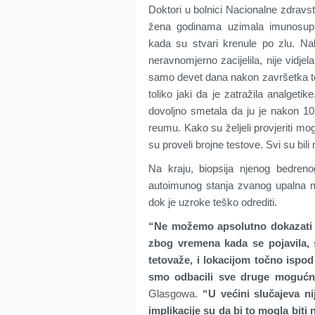
Doktori u bolnici Nacionalne zdravs
žena godinama uzimala imunosupre
kada su stvari krenule po zlu. Na
neravnomjerno zacijelila, nije vidjel
samo devet dana nakon završetka tetov
toliko jaki da je zatražila analgetik
dovoljno smetala da ju je nakon 10
reumu. Kako su željeli provjeriti mogu
su proveli brojne testove. Svi su bili 
Na kraju, biopsija njenog bedreno
autoimunog stanja zvanog upalna mio
dok je uzroke teško odrediti.
“Ne možemo apsolutno dokazati d
zbog vremena kada se pojavila,
tetovaže, i lokacijom točno ispod
smo odbacili sve druge mogućn
Glasgowa.
“U većini slučajeva n
implikacije su da bi to mogla biti n