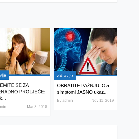
vlje
Zdravlje
EMITE SE ZA
OBRATITE PAŽNJU: Ovi
ENADNO PROLJEĆE:
simptomi JASNO ukaz...
k...
By
admin
Nov 11, 2019
min
Mar 3, 2018