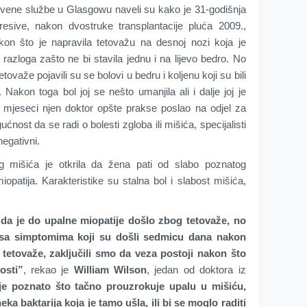
tvene službe u Glasgowu naveli su kako je 31-godišnja
sive, nakon dvostruke transplantacije pluća 2009.,
kon što je napravila tetovažu na desnoj nozi koja je
a razloga zašto ne bi stavila jednu i na lijevo bedro. No
aže pojavili su se bolovi u bedru i koljenu koji su bili
e. Nakon toga bol joj se nešto umanjila ali i dalje joj je
 mjeseci njen doktor opšte prakse poslao na odjel za
ćnost da se radi o bolesti zgloba ili mišića, specijalisti
negativni.
g mišića je otkrila da žena pati od slabo poznatog
patija. Karakteristike su stalna bol i slabost mišića,
a je do upalne miopatije došlo zbog tetovaže, no
 sa simptomima koji su došli sedmicu dana nakon
 tetovaže, zaključili smo da veza postoji nakon što
osti”
, rekao je
William Wilson
, jedan od doktora iz
ije poznato što tačno prouzrokuje upalu u mišiću,
eka baktarija koja je tamo ušla, ili bi se moglo raditi