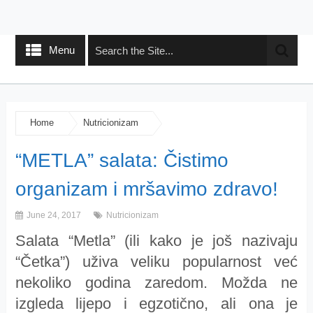
Menu
Home
Nutricionizam
“METLA” salata: Čistimo
organizam i mršavimo zdravo!
June 24, 2017
Nutricionizam
Salata “Metla” (ili kako je još nazivaju
“Četka”) uživa veliku popularnost već
nekoliko godina zaredom. Možda ne
izgleda lijepo i egzotično, ali ona je