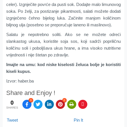
celer). Izgnječite povrće da pusti sok. Dodajte malo limunovog
soka. Po želji, za postizanje pikantnosti, salati možete dodati
izgnječeno čehno bijelog luka. Začinite manjom količinom
biljnog ulja (posebno se preporučuje laneno ili maslinovo).
Salatu je nepotrebno soliti. Ako se ne možete odreći
slankastog ukusa, koristite soja sos, koji sadrži popriličnu
količinu soli i poboljšava ukus hrane, a ima visoko nutritivne
vrijednosti i nije štetan po zdravlje.
Imajte na umu: kod niske kiselosti želuca bolje je koristiti
kiseli kupus.
Izvor: haber.ba
Share and Enjoy !
0
0
0
SHARES
Tweet
Pin It