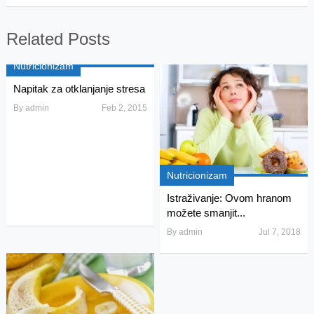
Related Posts
Nutricionizam
Napitak za otklanjanje stresa
By
admin
Feb 2, 2015
Nutricionizam
Istraživanje: Ovom hranom
možete smanjit...
By
admin
Jul 7, 2018