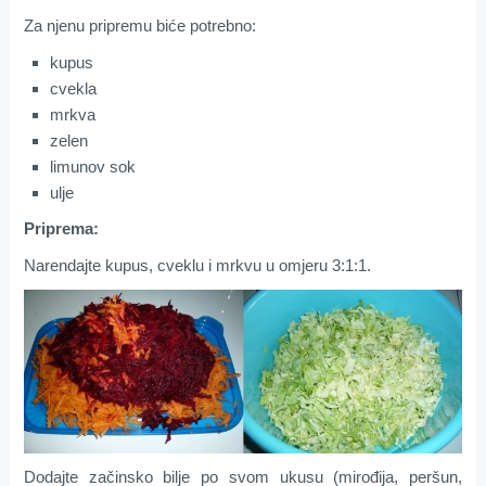
Za njenu pripremu biće potrebno:
kupus
cvekla
mrkva
zelen
limunov sok
ulje
Priprema:
Narendajte kupus, cveklu i mrkvu u omjeru 3:1:1.
Dodajte začinsko bilje po svom ukusu (mirođija, peršun,