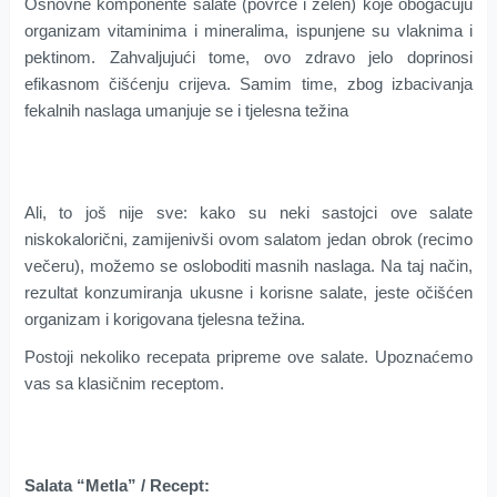
Osnovne komponente salate (povrće i zelen) koje obogaćuju
organizam vitaminima i mineralima, ispunjene su vlaknima i
pektinom. Zahvaljujući tome, ovo zdravo jelo doprinosi
efikasnom čišćenju crijeva. Samim time, zbog izbacivanja
fekalnih naslaga umanjuje se i tjelesna težina
Ali, to još nije sve: kako su neki sastojci ove salate
niskokalorični, zamijenivši ovom salatom jedan obrok (recimo
večeru), možemo se osloboditi masnih naslaga. Na taj način,
rezultat konzumiranja ukusne i korisne salate, jeste očišćen
organizam i korigovana tjelesna težina.
Postoji nekoliko recepata pripreme ove salate. Upoznaćemo
vas sa klasičnim receptom.
Salata “Metla” / Recept: