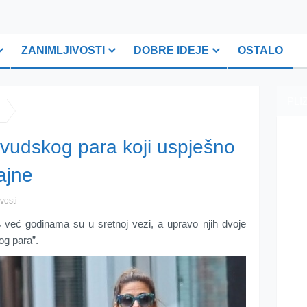
ZANIMLJIVOSTI
DOBRE IDEJE
OSTALO
PLI
ivudskog para koji uspješno
ajne
vosti
s
već godinama su u sretnoj vezi, a upravo njih dvoje
kog para”.