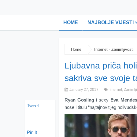
HOME
NAJBOLJE VIJESTI
Home
Internet
·
Zanimljivosti
Ljubavna priča hol
sakriva sve svoje t
January 27, 2017
Internet
,
Zanimlji
Ryan Gosling
i sexy
Eva Mende
Tweet
nose i titulu “najtajnovitijeg holivuds
Pin It