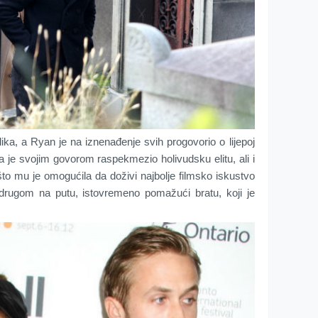
lika, a Ryan je na iznenađenje svih progovorio o lijepoj
da je svojim govorom raspekmezio holivudsku elitu, ali i
što mu je omogućila da doživi najbolje filmsko iskustvo
 drugom na putu, istovremeno pomažući bratu, koji je