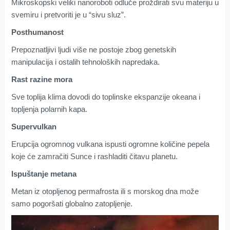
Mikroskopski veliki nanoroboti odluče proždirati svu materiju u
svemiru i pretvoriti je u “sivu sluz”.
Posthumanost
Prepoznatljivi ljudi više ne postoje zbog genetskih
manipulacija i ostalih tehnoloških napredaka.
Rast razine mora
Sve toplija klima dovodi do toplinske ekspanzije okeana i
topljenja polarnih kapa.
Supervulkan
Erupcija ogromnog vulkana ispusti ogromne količine pepela
koje će zamračiti Sunce i rashladiti čitavu planetu.
Ispuštanje metana
Metan iz otopljenog permafrosta ili s morskog dna može
samo pogoršati globalno zatopljenje.