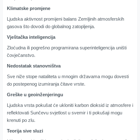
Klimatske promjene
Ljudska aktivnost promijeni balans Zemljinih atmosferskih
gasova što dovodi do globalnog zatopljenja.
Vještačka inteligencija
Zloćudna ili pogrešno programirana superinteligencija uništi
čovječanstvo.
Nedostatak stanovništva
Sve niže stope nataliteta u mnogim državama mogu dovesti
do postepenog izumiranja čitave vrste.
Greške u geoinženjeringu
Ljudska vrsta pokušat će ukloniti karbon dioksid iz atmosfere i
reflektovati Sunčevu svjetlost u svemir i ti pokušaji mogu
krenuti po zlu.
Teorija sive sluzi