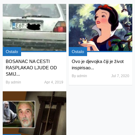
Ostalo
Ostalo
BOSANAC NA CESTI
Ovo je djevojka čiji je život
RASPLAKAO LJUDE OD
inspirisao...
SMIJ...
By
admin
Jul 7, 2020
By
admin
Apr 4, 2019