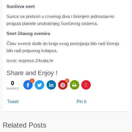
Sunčeva smrt
Sunce se pretvori u crvenog diva i širenjem jednostavno
proguta planete unutrašnjeg Sunčevog sistema.
Smrt čitavog svemira
Čitav svemir dođe do kraja svog postojanja bilo radi širenja
bilo radi potpunog kolapsa.
Izvor: express.24sata.hr
Share and Enjoy !
0
0
0
SHARES
Tweet
Pin It
Related Posts