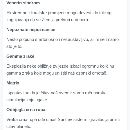
Venerin sindrom
Ekstremne klimatske promjene mogu dovesti do tolikog
zagrijavanja da se Zemlja pretvori u Veneru.
Nepoznate nepoznanice
Nešto potpuno smrtonosno i nezaustavljivo, ali ni ne znamo
što je to.
Gamma zrake
Eksplozija neke obližnje zvijezde izbaci ogromnu količinu
gamma zraka koje mogu uništiti naš ozonski omotač.
Matrix
Ispostavi se da je čitav naš svemir samo računarska
simulacija koju ugase.
Odbjegla crna rupa
Velika crna rupa uđe u naš Sunčev sistem i gravitacija uništi
čitav planetu.