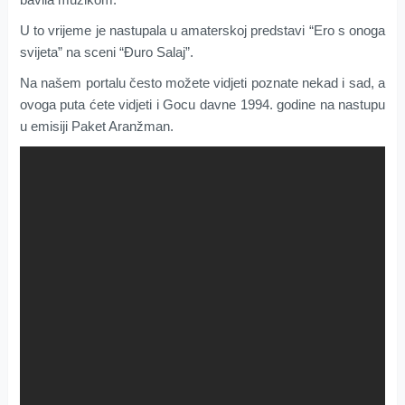
U to vrijeme je nastupala u amaterskoj predstavi “Ero s onoga
svijeta” na sceni “Đuro Salaj”.
Na našem portalu često možete vidjeti poznate nekad i sad, a
ovoga puta ćete vidjeti i Gocu davne 1994. godine na nastupu
u emisiji Paket Aranžman.