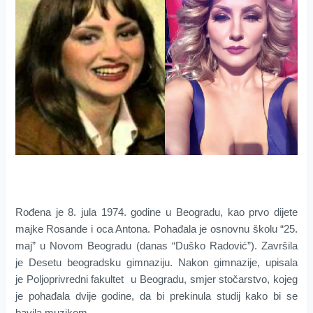
Rođena je 8. jula 1974. godine u Beogradu, kao prvo dijete
majke Rosande i oca Antona. Pohađala je osnovnu školu “25.
maj” u Novom Beogradu (danas “Duško Radović”). Završila
je Desetu beogradsku gimnaziju. Nakon gimnazije, upisala
je Poljoprivredni fakultet u Beogradu, smjer stočarstvo, kojeg
je pohađala dvije godine, da bi prekinula studij kako bi se
bavila muzikom.