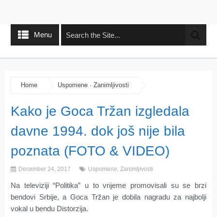
Menu
Home
Uspomene
·
Zanimljivosti
Kako je Goca Tržan izgledala
davne 1994. dok još nije bila
poznata (FOTO & VIDEO)
December 24, 2017
Uspomene
,
Zanimljivosti
Na televiziji “Politika” u to vrijeme promovisali su se brzi
bendovi Srbije, a Goca Tržan je dobila nagradu za najbolji
vokal u bendu Distorzija.