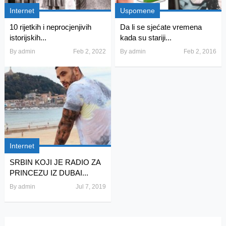
Internet
Uspomene
10 rijetkih i neprocjenjivih
Da li se sjećate vremena
istorijskih...
kada su stariji...
By
admin
Feb 2, 2022
By
admin
Feb 2, 2016
Internet
SRBIN KOJI JE RADIO ZA
PRINCEZU IZ DUBAI...
By
admin
Jul 7, 2019