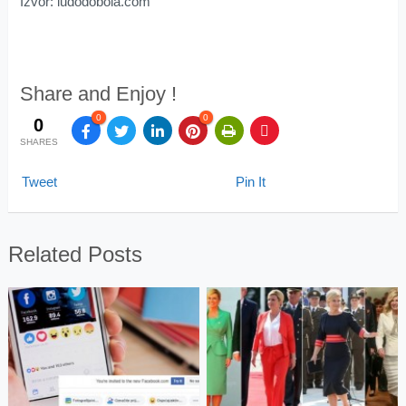
Izvor: ludodobola.com
Share and Enjoy !
0
0
0
SHARES
Tweet
Pin It
Related Posts