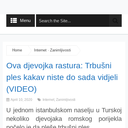
Menu
Home
Internet
·
Zanimljivosti
Ova djevojka rastura: Trbušni
ples kakav niste do sada vidjeli
(VIDEO)
April 10, 2020
Internet
,
Zanimljivosti
U jednom istanbulskom naselju u Turskoj
nekoliko djevojaka romskog porijekla
počelo je da pleše trbušni ples.