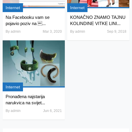
Internet
Internet
Na Facebooku vam se
KONAČNO ZNAMO TAJNU
pojavio poziv na ...
KOLINDINE VITKE LINI...
By
admin
Mar 3, 2020
By
admin
Sep 9, 2018
Internet
Pronađena najstarija
narukvica na svijet...
By
admin
Jun 6, 2021