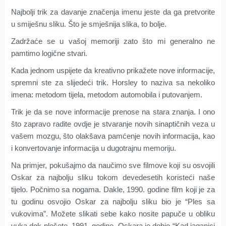
Najbolji trik za davanje značenja imenu jeste da ga pretvorite
u smiješnu sliku. Što je smješnija slika, to bolje.
Zadržaće se u vašoj memoriji zato što mi generalno ne
pamtimo logične stvari.
Kada jednom uspijete da kreativno prikažete nove informacije,
spremni ste za slijedeći trik. Horsley to naziva sa nekoliko
imena: metodom tijela, metodom automobila i putovanjem.
Trik je da se nove informacije prenose na stara znanja. I ono
što zapravo radite ovdje je stvaranje novih sinaptičnih veza u
vašem mozgu, što olakšava pamćenje novih informacija, kao
i konvertovanje informacija u dugotrajnu memoriju.
Na primjer, pokušajmo da naučimo sve filmove koji su osvojili
Oskar za najbolju sliku tokom devedesetih koristeći naše
tijelo. Počnimo sa nogama. Dakle, 1990. godine film koji je za
tu godinu osvojio Oskar za najbolju sliku bio je “Ples sa
vukovima”. Možete slikati sebe kako nosite papuče u obliku
vuka dok plešete. 1991. godine, Oskara je dobio “Kad jaganjci