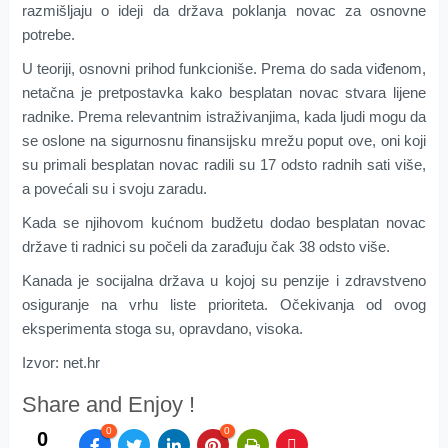
razmišljaju o ideji da država poklanja novac za osnovne
potrebe.
U teoriji, osnovni prihod funkcioniše. Prema do sada viđenom,
netačna je pretpostavka kako besplatan novac stvara lijene
radnike. Prema relevantnim istraživanjima, kada ljudi mogu da
se oslone na sigurnosnu finansijsku mrežu poput ove, oni koji
su primali besplatan novac radili su 17 odsto radnih sati više,
a povećali su i svoju zaradu.
Kada se njihovom kućnom budžetu dodao besplatan novac
države ti radnici su počeli da zarađuju čak 38 odsto više.
Kanada je socijalna država u kojoj su penzije i zdravstveno
osiguranje na vrhu liste prioriteta. Očekivanja od ovog
eksperimenta stoga su, opravdano, visoka.
Izvor: net.hr
Share and Enjoy !
0
0
0