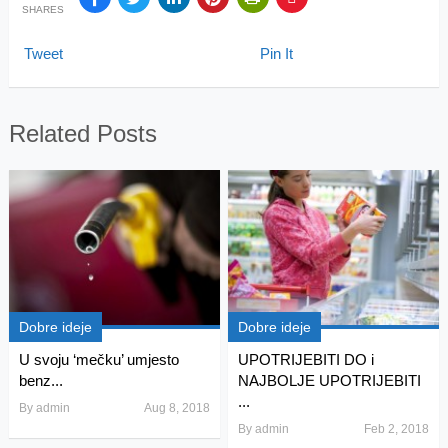
SHARES
Tweet
Pin It
Related Posts
Dobre ideje
Dobre ideje
U svoju ‘mečku’ umjesto
UPOTRIJEBITI DO i
benz...
NAJBOLJE UPOTRIJEBITI
...
By
admin
Aug 8, 2018
By
admin
Feb 2, 2018