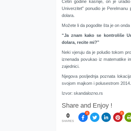
Četiri godine kasnije, on je uradio
Univerzitet” ponudio je Perelmanu p
dolara.
Možete li da pogodite šta je on onda
“Ja znam kako se kontroliše U
dolara, recite mi?”
Neki vjeruju da je poludio tokom pr
iznenada povukao iz matematike i
zajednici.
Njegova posljednja poznata lokacij
svojom majkom i polusestrom 2014.
Izvor: skandalozno.rs
Share and Enjoy !
0
0
0
SHARES