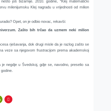
 nešto još bizarnije. 2010. godine, “Klej matematički
rvu milenijumsku Klej nagradu u vrijednosti od milion
 uradio? Opet, on je odbio novac, rekavši:
niverzum. Zašto bih trčao da uzmem neki milion
ocesa rješavanja, dok drugi misle da je razlog zašto se
ma veze sa njegovom frustracijom prema akademskoj
a je negdje u Švedskoj, gdje se, navodno, preselio sa
 godine.