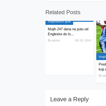
Related Posts
Inspirativni ljudi
Mojih 247 dana na putu od
Engleske do Is...
By
admin
Oct 10, 2014
Inspi
Pred
koji 
By
ad
Leave a Reply