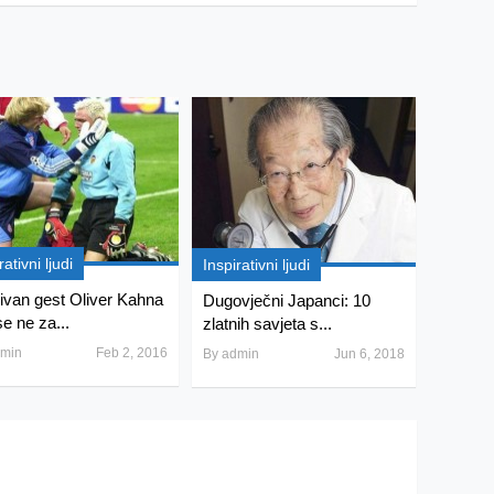
rativni ljudi
Inspirativni ljudi
ivan gest Oliver Kahna
Dugovječni Japanci: 10
se ne za...
zlatnih savjeta s...
min
Feb 2, 2016
By
admin
Jun 6, 2018