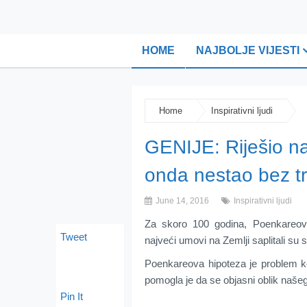
HOME
NAJBOLJE VIJESTI
Home
Inspirativni ljudi
GENIJE: Riješio na
onda nestao bez t
June 14, 2016
Inspirativni ljudi
Za skoro 100 godina, Poenkareova
Tweet
najveći umovi na Zemlji saplitali su s
Poenkareova hipoteza je problem ko
pomogla je da se objasni oblik naše
Pin It