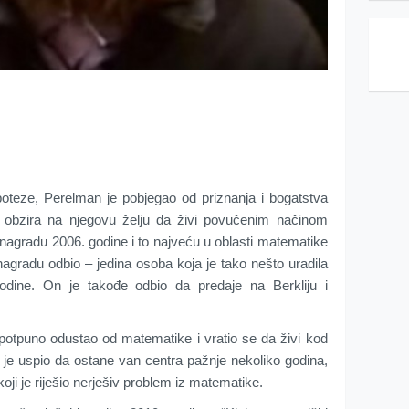
teze, Perelman je pobjegao od priznanja i bogatstva
 obzira na njegovu želju da živi povučenim načinom
i nagradu 2006. godine i to najveću u oblasti matematike
nagradu odbio – jedina osoba koja je tako nešto uradila
dine. On je takođe odbio da predaje na Berkliju i
j potpuno odustao od matematike i vratio se da živi kod
o je uspio da ostane van centra pažnje nekoliko godina,
koji je riješio nerješiv problem iz matematike.