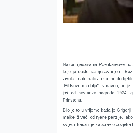
Nakon rješavanja Poenkareove hopo
koje je došlo sa rješavanjem. Bez
života, matematičari su mu dodijelil
“Fildsovu medalju”. Naravno, on je 
još od nastanka nagrade 1924. go
Prinstonu.
Bilo je to u vrijeme kada je Grigori
majke, živeći od njene penzije. Iak
svijet nikada nije zaboravio čovjeka 