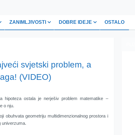
ZANIMLJIVOSTI
DOBRE IDEJE
OSTALO
PLI
jveći svjetski problem, a
raga! (VIDEO)
 hipoteza ostala je nerješiv problem matematike –
e o nju.
ji obuhvata geometriju multidimenzionalnog prostora i
g univerzuma.