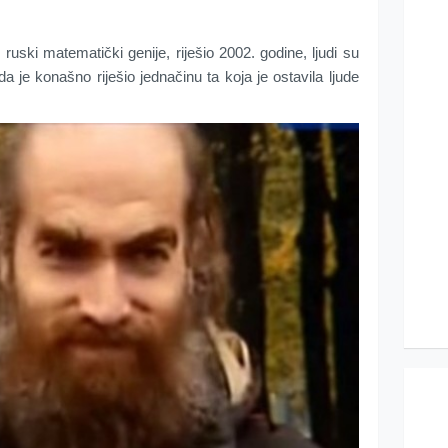
, ruski matematički genije, riješio 2002. godine, ljudi su
 da je konašno riješio jednačinu ta koja je ostavila ljude