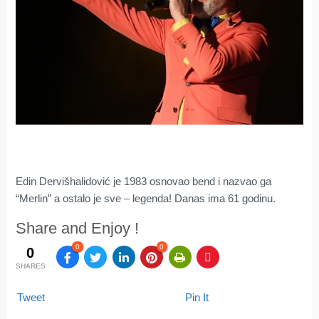
Edin Dervišhalidović je 1983 osnovao bend i nazvao ga
“Merlin” a ostalo je sve – legenda! Danas ima 61 godinu.
Share and Enjoy !
0
0
0
SHARES
Tweet
Pin It