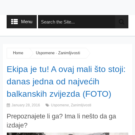
Menu
Home
Uspomene
·
Zanimljivosti
Ekipa je tu! A ovaj mali što stoji:
danas jedna od najvećih
balkanskih zvijezda (FOTO)
January 28, 2016
Uspomene
,
Zanimljivosti
Prepoznajete li ga? Ima li nešto da ga
izdaje?