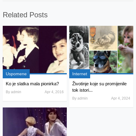
Related Posts
Uspomene
Internet
Ko je slatka mala pionirka?
Životinje koje su promijenile
tok istori...
By
admin
Apr 4, 2016
By
admin
Apr 4, 2024