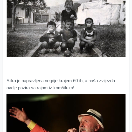
Slika je napravljena negdje krajem 60-ih, a naša zvijezda
ovdje pozira sa rajom iz komšiluka!