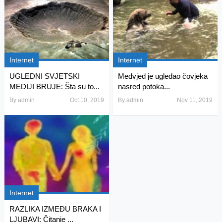
Internet
Internet
UGLEDNI SVJETSKI
Medvjed je ugledao čovjeka
MEDIJI BRUJE: Šta su to...
nasred potoka...
By
admin
Oct 10, 2019
By
admin
Nov 11, 2019
Internet
RAZLIKA IZMEĐU BRAKA I
LJUBAVI: Čitanje ...