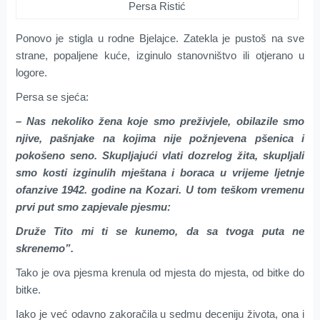
Persa Ristić
Ponovo je stigla u rodne Bjelajce. Zatekla je pustoš na sve
strane, popaljene kuće, izginulo stanovništvo ili otjerano u
logore.
Persa se sjeća:
– Nas nekoliko žena koje smo preživjele, obilazile smo
njive, pašnjake na kojima nije požnjevena pšenica i
pokošeno seno. Skupljajući vlati dozrelog žita, skupljali
smo kosti izginulih mještana i boraca u vrijeme ljetnje
ofanzive 1942. godine na Kozari. U tom teškom vremenu
prvi put smo zapjevale pjesmu:
Druže Tito mi ti se kunemo, da sa tvoga puta ne
skrenemo”.
Tako je ova pjesma krenula od mjesta do mjesta, od bitke do
bitke.
Iako je već odavno zakoračila u sedmu deceniju života, ona i