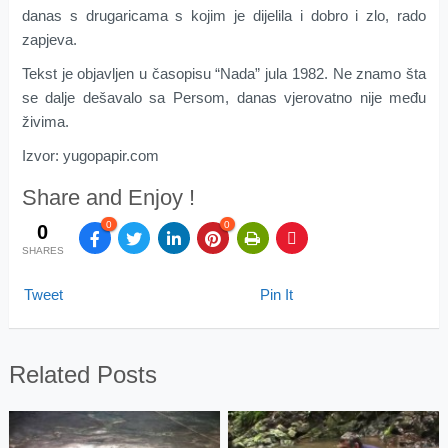
danas s drugaricama s kojim je dijelila i dobro i zlo, rado
zapjeva.
Tekst je objavljen u časopisu “Nada” jula 1982. Ne znamo šta
se dalje dešavalo sa Persom, danas vjerovatno nije među
živima.
Izvor: yugopapir.com
Share and Enjoy !
0
0
0
SHARES
Tweet
Pin It
Related Posts