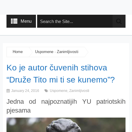
Menu
Home
Uspomene
·
Zanimljivosti
Ko je autor čuvenih stihova
“Druže Tito mi ti se kunemo”?
January 24, 2016
Uspomene
,
Zanimljivosti
Jedna od najpoznatijih YU patriotskih
pjesama