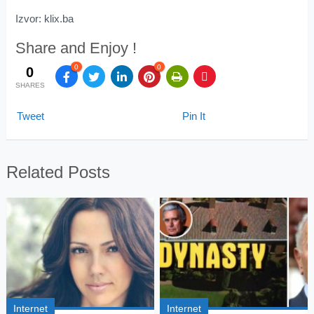
Izvor: klix.ba
Share and Enjoy !
0
0
0
SHARES
Tweet
Pin It
Related Posts
Internet
Internet