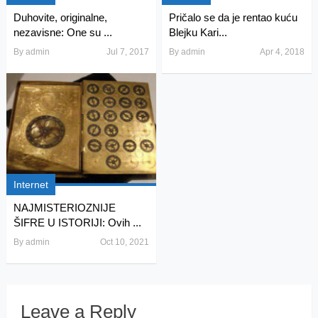
Duhovite, originalne,
Pričalo se da je rentao kuću
nezavisne: One su ...
Blejku Kari...
By
admin
Jul 7, 2017
By
admin
Apr 4, 2018
Internet
NAJMISTERIOZNIJE
ŠIFRE U ISTORIJI: Ovih ...
By
admin
Oct 10, 2021
Leave a Reply