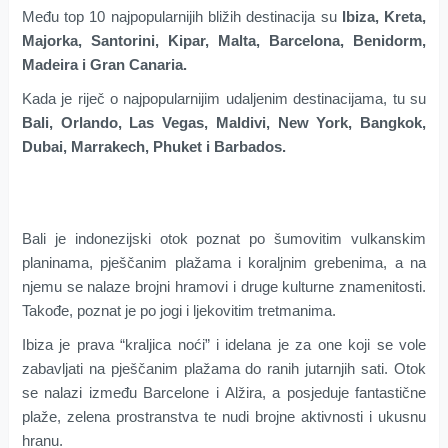
Među top 10 najpopularnijih bližih destinacija su
Ibiza, Kreta,
Majorka, Santorini, Kipar, Malta, Barcelona, Benidorm,
Madeira i Gran Canaria.
Kada je riječ o najpopularnijim udaljenim destinacijama, tu su
Bali, Orlando, Las Vegas, Maldivi, New York, Bangkok,
Dubai, Marrakech, Phuket i Barbados.
Bali je indonezijski otok poznat po šumovitim vulkanskim
planinama, pješčanim plažama i koraljnim grebenima, a na
njemu se nalaze brojni hramovi i druge kulturne znamenitosti.
Takođe, poznat je po jogi i ljekovitim tretmanima.
Ibiza je prava “kraljica noći” i idelana je za one koji se vole
zabavljati na pješčanim plažama do ranih jutarnjih sati. Otok
se nalazi između Barcelone i Alžira, a posjeduje fantastične
plaže, zelena prostranstva te nudi brojne aktivnosti i ukusnu
hranu.