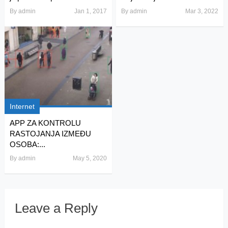
By
admin
Jan 1, 2017
By
admin
Mar 3, 2022
Internet
APP ZA KONTROLU
RASTOJANJA IZMEĐU
OSOBA:...
By
admin
May 5, 2020
Leave a Reply