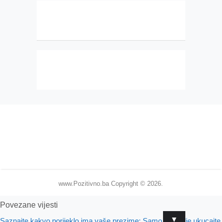
www.Pozitivno.ba
Copyright © 2026.
Povezane vijesti
▼
Saznajte kakvo porijeklo ima vaše prezime: Samo ga ovdje ukucajte