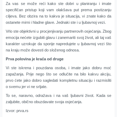
Za vas se može reći kako ste dobri u planiranju i imate
specifičan pristup koji vam olakšava put prema postizanju
ciljeva. Bez obzira na to kakva je situacija, vi znate kako da
ostanete mirni i hladne glave. Jednaki ste i u ljubavnoj vezi.
Vrlo ste objektivni u procjenjivanju partnerovih osjećanja. Zbog
emocija nećete izgubiti glavu i zanemariti svoj život, ali taj vaš
karakter uzrokuje da sporije napredujete u ljubavnoj vezi što
na kraju može dovesti do složenog odnosa.
Prva polovina je kraća od druge
Vi ste iskrena i pouzdana osoba, i imate jako dobru moć
zapažanja. Prije nego što se odlučite na bilo kakvu akciju,
prvo ćete jako dobro sagledati kompletnu situaciju i razmisliti
o svemu jer vi ne srljate.
To se, naravno, odražava i na vaš ljubavni život. Kada se
zaljubite, obično obuzdavate svoja osjećanja.
Izvor: prva.rs