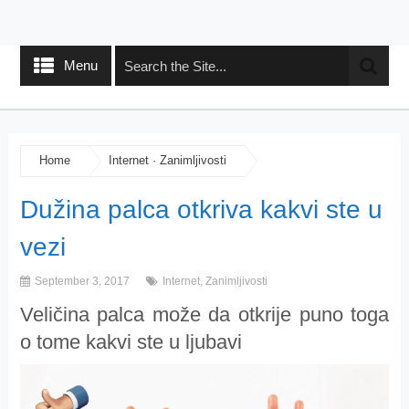
Menu
Home
Internet
·
Zanimljivosti
Dužina palca otkriva kakvi ste u
vezi
September 3, 2017
Internet
,
Zanimljivosti
Veličina palca može da otkrije puno toga
o tome kakvi ste u ljubavi