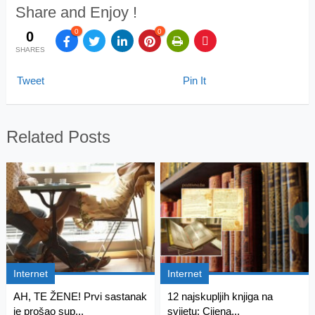
Share and Enjoy !
0
0
0
SHARES
Tweet
Pin It
Related Posts
Internet
Internet
AH, TE ŽENE! Prvi sastanak
12 najskupljih knjiga na
je prošao sup...
svijetu: Cijena...