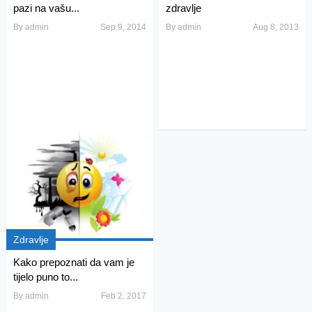
pazi na vašu...
zdravlje
By
admin
Sep 9, 2014
By
admin
Aug 8, 2013
Zdravlje
Kako prepoznati da vam je
tijelo puno to...
By
admin
Feb 2, 2017