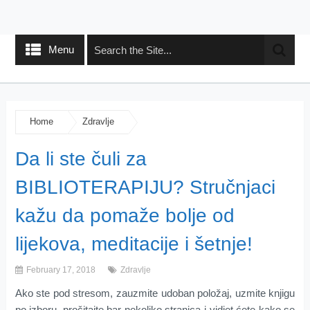
Menu
Home
Zdravlje
Da li ste čuli za
BIBLIOTERAPIJU? Stručnjaci
kažu da pomaže bolje od
lijekova, meditacije i šetnje!
February 17, 2018
Zdravlje
Ako ste pod stresom, zauzmite udoban položaj, uzmite knjigu
po izboru, pročitajte bar nekoliko stranica i vidjet ćete kako se