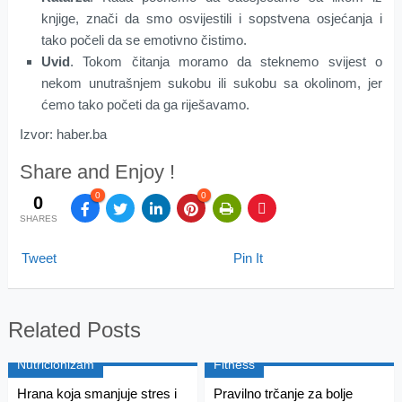
knjige, znači da smo osvijestili i sopstvena osjećanja i
tako počeli da se emotivno čistimo.
Uvid
. Tokom čitanja moramo da steknemo svijest o
nekom unutrašnjem sukobu ili sukobu sa okolinom, jer
ćemo tako početi da ga riješavamo.
Izvor: haber.ba
Share and Enjoy !
0
0
0
SHARES
Tweet
Pin It
Related Posts
Nutricionizam
Fitness
Hrana koja smanjuje stres i
Pravilno trčanje za bolje