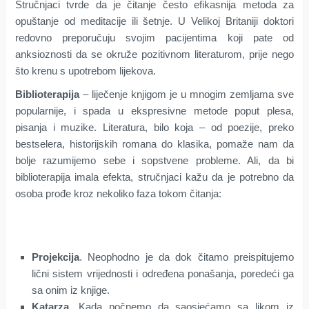
Stručnjaci tvrde da je čitanje često efikasnija metoda za
opuštanje od meditacije ili šetnje. U Velikoj Britaniji doktori
redovno preporučuju svojim pacijentima koji pate od
anksioznosti da se okruže pozitivnom literaturom, prije nego
što krenu s upotrebom lijekova.
Biblioterapija
– liječenje knjigom je u mnogim zemljama sve
popularnije, i spada u ekspresivne metode poput plesa,
pisanja i muzike. Literatura, bilo koja – od poezije, preko
bestselera, historijskih romana do klasika, pomaže nam da
bolje razumijemo sebe i sopstvene probleme. Ali, da bi
biblioterapija imala efekta, stručnjaci kažu da je potrebno da
osoba prođe kroz nekoliko faza tokom čitanja:
Projekcija
. Neophodno je da dok čitamo preispitujemo
lični sistem vrijednosti i određena ponašanja, poredeći ga
sa onim iz knjige.
Katarza
. Kada počnemo da saosjećamo sa likom iz