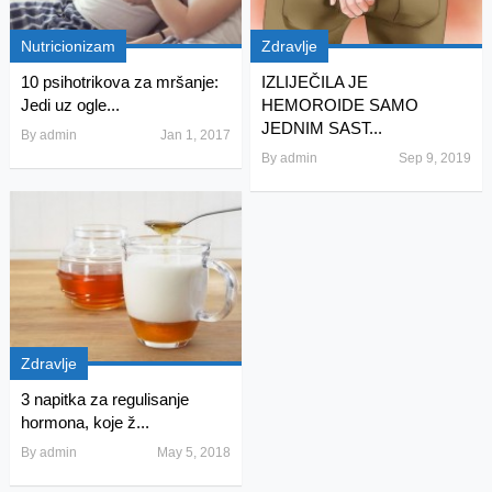
Nutricionizam
Zdravlje
10 psihotrikova za mršanje:
IZLIJEČILA JE
Jedi uz ogle...
HEMOROIDE SAMO
JEDNIM SAST...
By
admin
Jan 1, 2017
By
admin
Sep 9, 2019
Zdravlje
3 napitka za regulisanje
hormona, koje ž...
By
admin
May 5, 2018