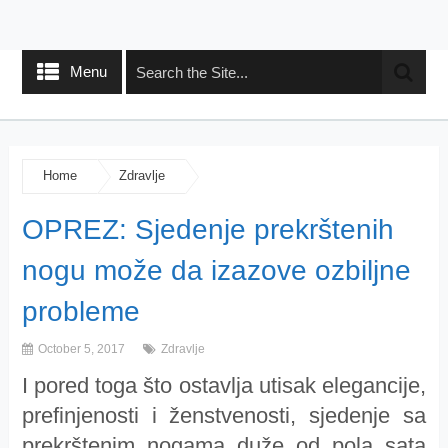
Menu
Home
Zdravlje
OPREZ: Sjedenje prekrštenih
nogu može da izazove ozbiljne
probleme
October 5, 2017
Zdravlje
I pored toga što ostavlja utisak elegancije,
prefinjenosti i ženstvenosti, sjedenje sa
prekrštenim nogama duže od pola sata