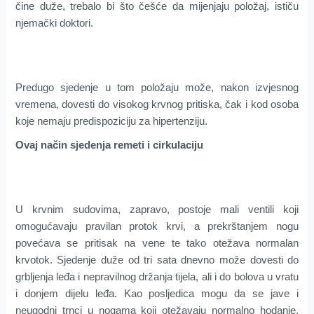
čine duže, trebalo bi što češće da mijenjaju položaj, ističu
njemački doktori.
Predugo sjedenje u tom položaju može, nakon izvjesnog
vremena, dovesti do visokog krvnog pritiska, čak i kod osoba
koje nemaju predispoziciju za hipertenziju.
Ovaj način sjedenja remeti i cirkulaciju
U krvnim sudovima, zapravo, postoje mali ventili koji
omogućavaju pravilan protok krvi, a prekrštanjem nogu
povećava se pritisak na vene te tako otežava normalan
krvotok. Sjedenje duže od tri sata dnevno može dovesti do
grbljenja leđa i nepravilnog držanja tijela, ali i do bolova u vratu
i donjem dijelu leđa. Kao posljedica mogu da se jave i
neugodni trnci u nogama koji otežavaju normalno hodanje.