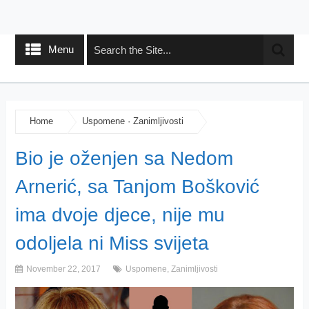
Menu
Home
Uspomene
·
Zanimljivosti
Bio je oženjen sa Nedom
Arnerić, sa Tanjom Bošković
ima dvoje djece, nije mu
odoljela ni Miss svijeta
November 22, 2017
Uspomene
,
Zanimljivosti