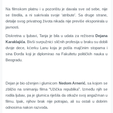
Na filmskom platnu i u pozorištu je davala sve od sebe, nije
se štedila, a ni sakrivala svoje ‘atribute’. Sa druge strane,
detalje svog privatnog života nikada nije previše eksponirala u
javnosti.
Diskretna u ljubavi, Tanja je bila u udata za režisera
Dejana
Karaklajića
. Bivši surpužnici sličnih profesija u braku su dobili
dvoje dece, kćerku Lanu koja je pošla majčinim stopama i
sina Đorđa koji je diplomirao na Fakultetu političkih nauka u
Beogradu.
Dejan je bio oženjen i glumicom
Nedom Arnerić
, sa kojom se
zbližio na snimanju filma “Užička republika”. Između njih se
rodila ljubav, pa je glumica riješila da otkaže svoj angažman u
filmu. Ipak, njihov brak nije potrajao, ali su ostali u dobrim
odnosima nakon razvoda.