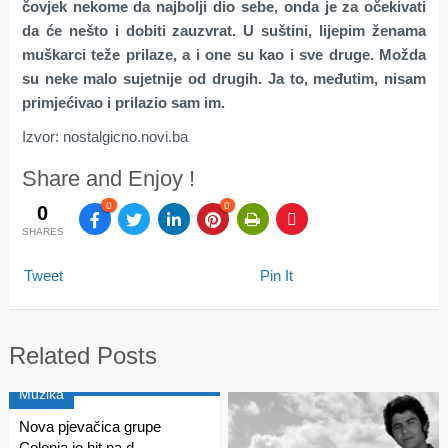
čovjek nekome da najbolji dio sebe, onda je za očekivati
da će nešto i dobiti zauzvrat. U suštini, lijepim ženama
muškarci teže prilaze, a i one su kao i sve druge. Možda
su neke malo sujetnije od drugih. Ja to, međutim, nisam
primjećivao i prilazio sam im.
Izvor: nostalgicno.novi.ba
Share and Enjoy !
0
0
0
SHARES
Tweet
Pin It
Related Posts
Muzika
Nova pjevačica grupe
Colonia je hit na d...