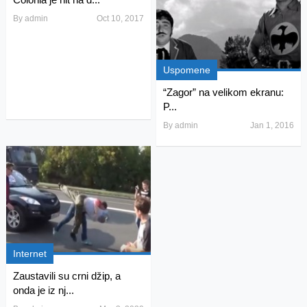
By
admin
Oct 10, 2017
Uspomene
“Zagor” na velikom ekranu:
P...
By
admin
Jan 1, 2016
Internet
Zaustavili su crni džip, a
onda je iz nj...