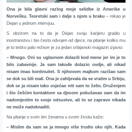
Ona je bila glavni razlog moje selidbe iz Amerike u
Norvešku. Teoretski sam i dalje s njom u braku
– rekao je
Dejan u jednom intervjuu.
S obzirom na to da je Dejan svoju karijeru gradio u
inostranstvu i bio često odvojen od djece, na pitanje koliko mu
je to teško palo režiser je za jedan srbijanski magazin izjavio:
– Mnogo. Oni su uglavnom dolazili kod mene jer im je to
bilo zabavnije. Ja sam takođe dolazio ovdje, ali nikad
nisam imao kontinuitet. S njihovom majkom razišao sam
se dok su bili mali. Ona je zahtjevala da se vratim u Srbiju,
dok se ja nisam tako osjećao niti sam to želio. Druženjem
i što češćim kontaktom sa djecom pokušavao sam da im
nadomjestim to svoje odsustvo, ali to se zapravo nikada
ne može nadoknaditi.
Na pitanje o svim tim ženama u svom životu kaže:
– Mislim da sam se ja mnogo više trudio oko njih. Kada