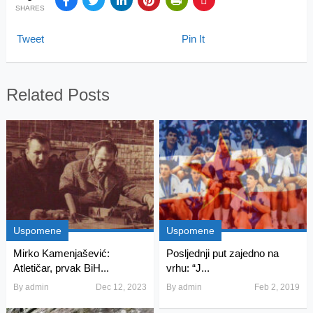
SHARES
Tweet
Pin It
Related Posts
Uspomene
Uspomene
Mirko Kamenjašević:
Posljednji put zajedno na
Atletičar, prvak BiH...
vrhu: “J...
By
admin
Dec 12, 2023
By
admin
Feb 2, 2019