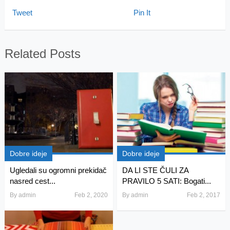
Tweet
Pin It
Related Posts
Dobre ideje
Dobre ideje
Ugledali su ogromni prekidač
DA LI STE ČULI ZA
nasred cest...
PRAVILO 5 SATI: Bogati...
By
admin
Feb 2, 2020
By
admin
Feb 2, 2017