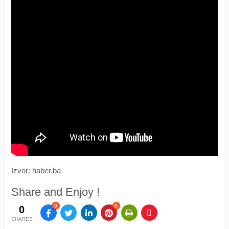
Izvor: haber.ba
Share and Enjoy !
0
0
0
SHARES