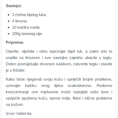
Sastojci:
3 čehna bijelog luka
4 limuna
10 kašika meda
200g lanenog ulja
Priprema:
Operite, oljuštite i sitno isjeckajte bijeli luk, a zatim isto to
uradite sa limunom i sve sastojke zajedno ubacite u teglu.
Dobro promiješajte drvenom kašikom, zatvorite teglu i stavite
je u frižider.
Kako biste njegovali svoju kožu i spriječili brojne probleme,
uzimajte kašiku ovog lijeka svakodnevno. Redovno
konzumiranje ove mješavine može ispeglati vaše bore i
spriječiti opuštenu kožu, tamne mrlje, fleke i slične probleme
sa kožom.
Izvor: haber.ba