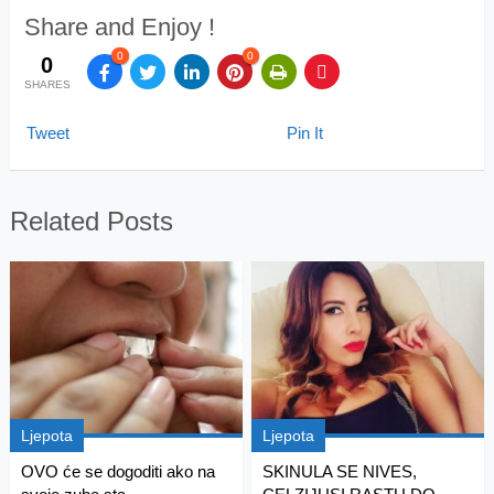
Share and Enjoy !
0
0
0
SHARES
Tweet
Pin It
Related Posts
Ljepota
Ljepota
OVO će se dogoditi ako na
SKINULA SE NIVES,