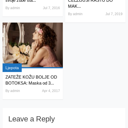
svoje zube sta...
CELZIJUSI RASTU DO
MAK...
By
admin
Jul 7, 2016
By
admin
Jul 7, 2019
Ljepota
ZATEŽE KOŽU BOLJE OD
BOTOKSA: Maska od 3...
By
admin
Apr 4, 2017
Leave a Reply