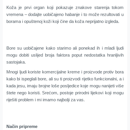
Koža je prvi organ koji pokazuje znakove starenja tokom
vremena – dodajte uobičajeno habanje i to može rezultovati u
borama i opuštenoj koži koji čine da koža neprijatno izgleda.
Bore su uobičajene kako starimo ali ponekad ih i mladi ljudi
mogu dobiti uslijed broja faktora poput nedostatka hranljivih
sastojaka.
Mnogi ljudi koriste komercijalne kreme i proizvode protiv bora
kako bi ispeglali bore, ali su ti proizvodi rijetko funkcionalni, a i
kada jesu, imaju brojne loše posljedice koje mogu nanijeti više
štete nego koristi. Srećom, postoje prirodni lijekovi koji mogu
riješiti problem i mi imamo najbolji za vas.
Način pripreme