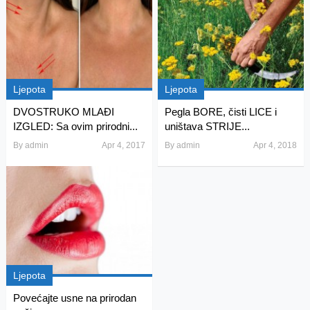
Ljepota
Ljepota
DVOSTRUKO MLAĐI
Pegla BORE, čisti LICE i
IZGLED: Sa ovim prirodni...
uništava STRIJE...
By
admin
Apr 4, 2017
By
admin
Apr 4, 2018
Ljepota
Povećajte usne na prirodan