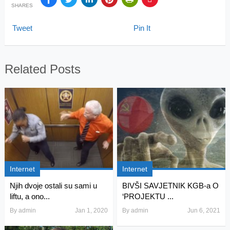
SHARES
Tweet
Pin It
Related Posts
Internet
Internet
Njih dvoje ostali su sami u
BIVŠI SAVJETNIK KGB-a O
liftu, a ono...
‘PROJEKTU ...
By
admin
Jan 1, 2020
By
admin
Jun 6, 2021