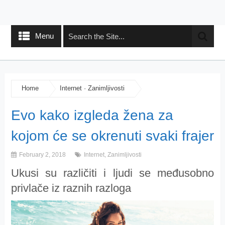
Menu
Home
Internet
·
Zanimljivosti
Evo kako izgleda žena za
kojom će se okrenuti svaki frajer
February 2, 2018
Internet
,
Zanimljivosti
Ukusi su različiti i ljudi se međusobno
privlače iz raznih razloga