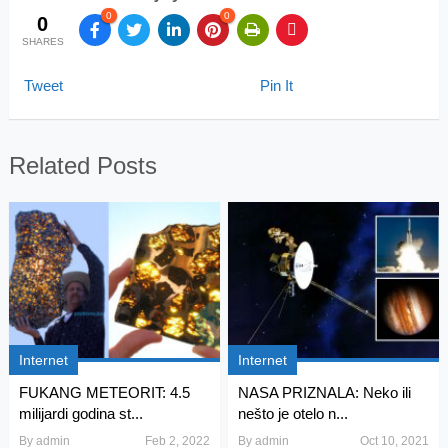
0
0
0
SHARES
Tweet
Pin It
Related Posts
Internet
Internet
FUKANG METEORIT: 4.5
NASA PRIZNALA: Neko ili
milijardi godina st...
nešto je otelo n...
By
admin
Feb 2, 2022
By
admin
Oct 10, 2021