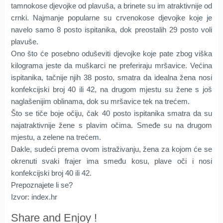
tamnokose djevojke od plavuša, a brinete su im atraktivnije od
crnki. Najmanje popularne su crvenokose djevojke koje je
navelo samo 8 posto ispitanika, dok preostalih 29 posto voli
plavuše.
Ono što će posebno oduševiti djevojke koje pate zbog viška
kilograma jeste da muškarci ne preferiraju mršavice. Većina
ispitanika, tačnije njih 38 posto, smatra da idealna žena nosi
konfekcijski broj 40 ili 42, na drugom mjestu su žene s još
naglašenijim oblinama, dok su mršavice tek na trećem.
Što se tiče boje očiju, čak 40 posto ispitanika smatra da su
najatraktivnije žene s plavim očima. Smeđe su na drugom
mjestu, a zelene na trećem.
Dakle, sudeći prema ovom istraživanju, žena za kojom će se
okrenuti svaki frajer ima smeđu kosu, plave oči i nosi
konfekcijski broj 40 ili 42.
Prepoznajete li se?
Izvor: index.hr
Share and Enjoy !